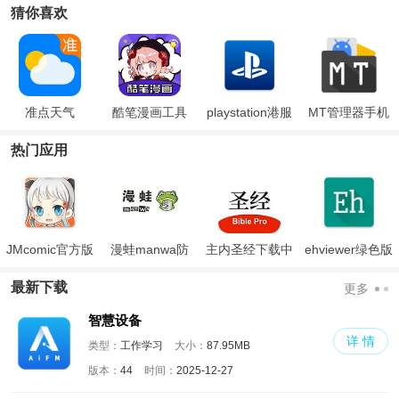
猜你喜欢
准点天气
酷笔漫画工具
playstation港服
MT管理器手机
版
热门应用
JMcomic官方版
漫蛙manwa防
主内圣经下载中
ehviewer绿色版
走失
文版和合本
最新版本2024
最新下载
更多
智慧设备
详 情
类型：
工作学习
大小：
87.95MB
版本：
44
时间：
2025-12-27