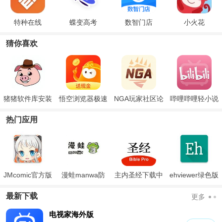
特种在线
蝶变高考
数智门店
小火花
猜你喜欢
猪猪软件库安装
悟空浏览器极速
NGA玩家社区论
哔哩哔哩轻小说
下载
版下载免费安装
坛
热门应用
JMcomic官方版
漫蛙manwa防
主内圣经下载中
ehviewer绿色版
走失
文版和合本
最新版本2024
最新下载
更多
电视家海外版