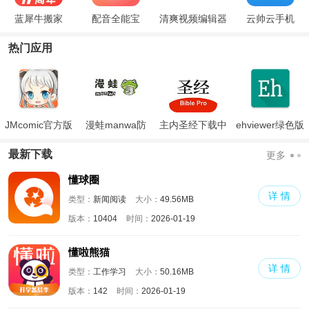
蓝犀牛搬家
配音全能宝
清爽视频编辑器
云帅云手机
热门应用
JMcomic官方版
漫蛙manwa防
主内圣经下载中
ehviewer绿色版
走失
文版和合本
最新版本2024
最新下载
更多
懂球圈
详 情
类型：
新闻阅读
大小：
49.56MB
版本：
10404
时间：
2026-01-19
懂啦熊猫
详 情
类型：
工作学习
大小：
50.16MB
版本：
142
时间：
2026-01-19