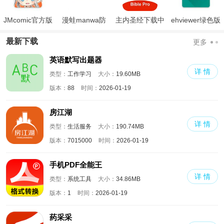
JMcomic官方版
漫蛙manwa防
主内圣经下载中
ehviewer绿色版
走失
文版和合本
最新版本2024
最新下载
更多
英语默写出题器
详 情
类型：
工作学习
大小：
19.60MB
版本：
88
时间：
2026-01-19
房江湖
详 情
类型：
生活服务
大小：
190.74MB
版本：
7015000
时间：
2026-01-19
手机PDF全能王
详 情
类型：
系统工具
大小：
34.86MB
版本：
1
时间：
2026-01-19
药采采