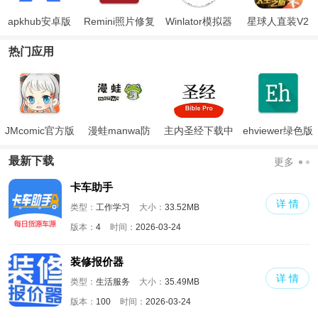
apkhub安卓版
Remini照片修复
Winlator模拟器
星球人直装V2
中文版
热门应用
JMcomic官方版
漫蛙manwa防
主内圣经下载中
ehviewer绿色版
走失
文版和合本
最新版本2024
最新下载
更多
卡车助手
详 情
类型：
工作学习
大小：
33.52MB
版本：
4
时间：
2026-03-24
装修报价器
详 情
类型：
生活服务
大小：
35.49MB
版本：
100
时间：
2026-03-24