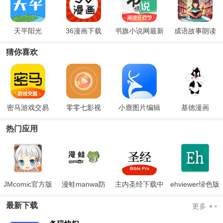
天平阳光
36漫画下载
书旗小说网最新
成语故事朗读
版
猜你喜欢
密马游戏交易
零零七影视
小鹿图片编辑
基德漫画
热门应用
JMcomic官方版
漫蛙manwa防
主内圣经下载中
ehviewer绿色版
走失
文版和合本
最新版本2024
最新下载
更多