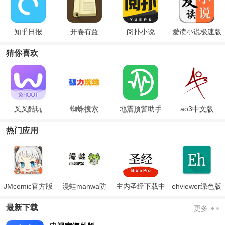
知乎日报
开卷有益
阅扑小说
爱读小说极速版
猜你喜欢
叉叉酷玩
蜘蛛搜索
地震预警助手
ao3中文版
热门应用
JMcomic官方版
漫蛙manwa防
主内圣经下载中
ehviewer绿色版
走失
文版和合本
最新版本2024
最新下载
更多