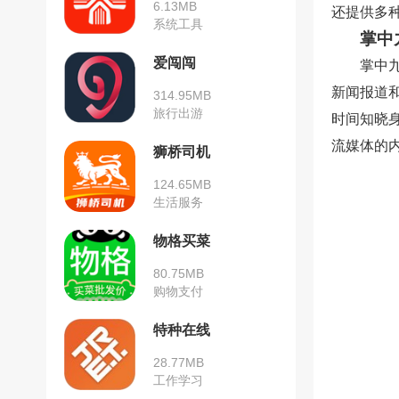
6.13MB
还提供多
系统工具
掌中
爱闯闯
掌中
新闻报道
314.95MB
旅行出游
时间知晓
流媒体的
狮桥司机
124.65MB
生活服务
物格买菜
80.75MB
购物支付
特种在线
28.77MB
工作学习