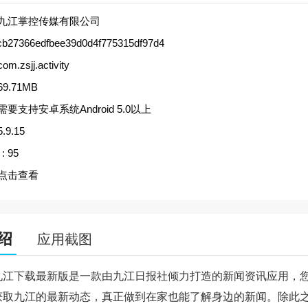
九江掌控传媒有限公司
cb27366edfbee39d0d4f775315df97d4
com.zsjj.activity
69.71MB
需要支持安卓系统Android 5.0以上
5.9.15
:
95
点击查看
绍
应用截图
九江下载最新版是一款由九江日报社倾力打造的新闻资讯应用，
获取九江的最新动态，真正做到在家也能了解身边的新闻。除此