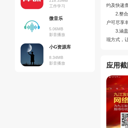
218.33MB
约及快递
工作学习
2.
微音乐
户可尽享
5.06MB
3.
影音播放
现方式，
小G资源库
8.34MB
影音播放
应用截