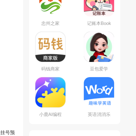
忠州之家
记账本Book
码钱商家
豆包爱学
小鹿AI编程
英语消消乐
、挂号预