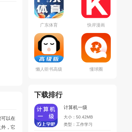
广东体育
快岸漫画
懒人听书高级
懂球圈
版
下载排行
计算机一级
大小：50.42MB
您可以在
类型：工作学习
之外，它