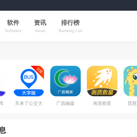
软件
资讯
排行榜
Software
News
Ranking List
库
车来了公交大
广昌融媒
画质救星
琵琶
字版
息