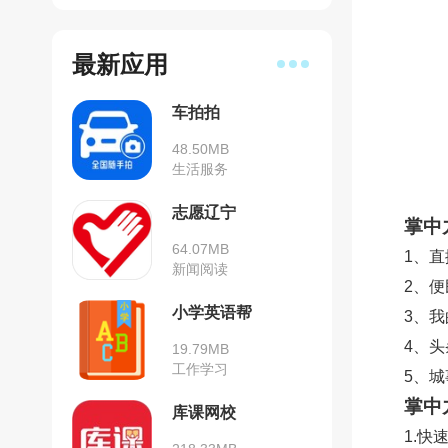
最新应用
车拍拍
48.50MB
生活服务
志愿辽宁
掌中
64.07MB
1、
新闻阅读
2、
小学英语帮
3、
4、
19.79MB
工作学习
5、
掌中
库课网校
1.