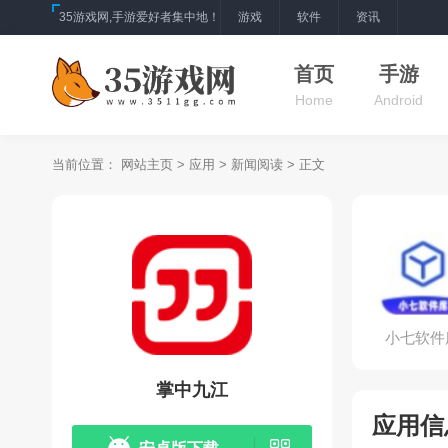
35游戏网,手游爱好者集中地！
游戏
软件
资讯
首页
手游
Home
Android
当前位置：
网站主页
>
应用
>
新闻阅读
> 正文
小七软件
掌中九江
应用信