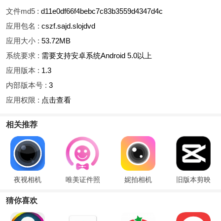
文件md5 :
d11e0df66f4bebc7c83b3559d4347d4c
应用包名 :
cszf.sajd.slojdvd
应用大小 :
53.72MB
系统要求 :
需要支持安卓系统Android 5.0以上
应用版本 :
1.3
内部版本号 :
3
应用权限 :
点击查看
相关推荐
夜视相机
唯美证件照
妮拍相机
旧版本剪映
猜你喜欢