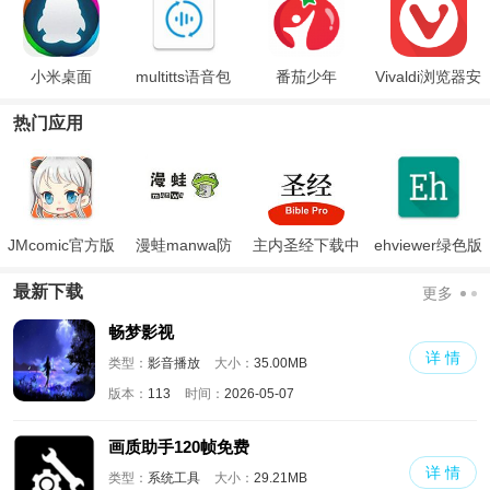
小米桌面
multitts语音包
番茄少年
Vivaldi浏览器安
卓版
热门应用
JMcomic官方版
漫蛙manwa防
主内圣经下载中
ehviewer绿色版
走失
文版和合本
最新版本2024
最新下载
更多
畅梦影视
详 情
类型：
影音播放
大小：
35.00MB
版本：
113
时间：
2026-05-07
画质助手120帧免费
详 情
类型：
系统工具
大小：
29.21MB