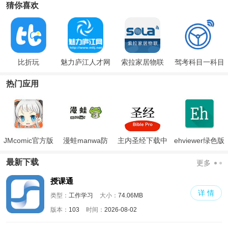
猜你喜欢
比折玩
魅力庐江人才网
索拉家居物联
驾考科目一科目
四
热门应用
JMcomic官方版
漫蛙manwa防
主内圣经下载中
ehviewer绿色版
走失
文版和合本
最新版本2024
最新下载
更多
授课通
详 情
类型：
工作学习
大小：
74.06MB
版本：
103
时间：
2026-08-02