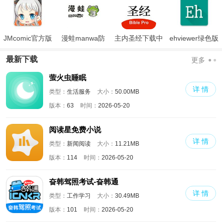
JMcomic官方版
漫蛙manwa防
主内圣经下载中
ehviewer绿色版
走失
文版和合本
最新版本2024
最新下载
更多
萤火虫睡眠
详 情
类型：
生活服务
大小：
50.00MB
版本：
63
时间：
2026-05-20
阅读星免费小说
详 情
类型：
新闻阅读
大小：
11.21MB
版本：
114
时间：
2026-05-20
奋韩驾照考试-奋韩通
详 情
类型：
工作学习
大小：
30.49MB
版本：
101
时间：
2026-05-20