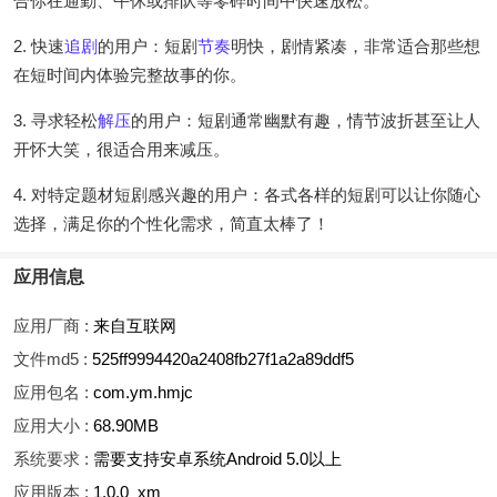
合你在通勤、午休或排队等零碎时间中快速放松。
2. 快速
追剧
的用户：短剧
节奏
明快，剧情紧凑，非常适合那些想
在短时间内体验完整故事的你。
3. 寻求轻松
解压
的用户：短剧通常幽默有趣，情节波折甚至让人
开怀大笑，很适合用来减压。
4. 对特定题材短剧感兴趣的用户：各式各样的短剧可以让你随心
选择，满足你的个性化需求，简直太棒了！
应用信息
应用厂商 :
来自互联网
文件md5 :
525ff9994420a2408fb27f1a2a89ddf5
应用包名 :
com.ym.hmjc
应用大小 :
68.90MB
系统要求 :
需要支持安卓系统Android 5.0以上
应用版本 :
1.0.0_xm