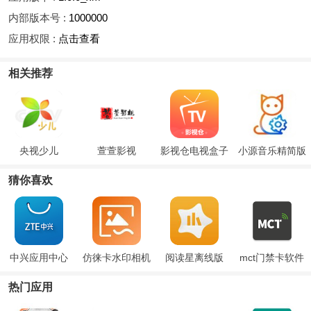
内部版本号 :
1000000
应用权限 :
点击查看
相关推荐
央视少儿
萱萱影视
影视仓电视盒子
小源音乐精简版
猜你喜欢
中兴应用中心
仿徕卡水印相机
阅读星离线版
mct门禁卡软件
官方版(CWM)
ios版
下载
热门应用