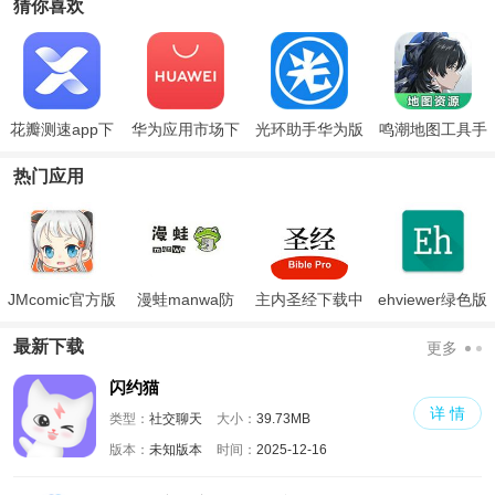
猜你喜欢
花瓣测速app下
华为应用市场下
光环助手华为版
鸣潮地图工具手
载安装包手机版
载安装老版本
机版
热门应用
JMcomic官方版
漫蛙manwa防
主内圣经下载中
ehviewer绿色版
走失
文版和合本
最新版本2024
最新下载
更多
闪约猫
详 情
类型：
社交聊天
大小：
39.73MB
版本：
未知版本
时间：
2025-12-16