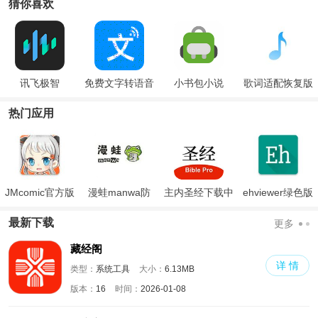
猜你喜欢
讯飞极智
免费文字转语音
小书包小说
歌词适配恢复版
手机版
热门应用
JMcomic官方版
漫蛙manwa防
主内圣经下载中
ehviewer绿色版
走失
文版和合本
最新版本2024
最新下载
更多
藏经阁
详 情
类型：
系统工具
大小：
6.13MB
版本：
16
时间：
2026-01-08