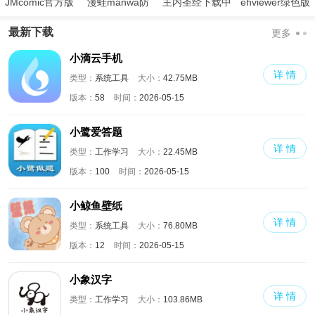
JMcomic官方版
漫蛙manwa防
主内圣经下载中
ehviewer绿色版
走失
文版和合本
最新版本2024
最新下载
更多
小滴云手机
详 情
类型：
系统工具
大小：
42.75MB
版本：
58
时间：
2026-05-15
小鹭爱答题
详 情
类型：
工作学习
大小：
22.45MB
版本：
100
时间：
2026-05-15
小鲸鱼壁纸
详 情
类型：
系统工具
大小：
76.80MB
版本：
12
时间：
2026-05-15
小象汉字
详 情
类型：
工作学习
大小：
103.86MB