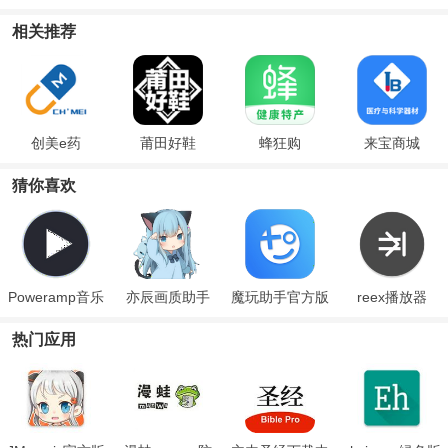
相关推荐
创美e药
莆田好鞋
蜂狂购
来宝商城
猜你喜欢
Poweramp音乐
亦辰画质助手
魔玩助手官方版
reex播放器
播放器
热门应用