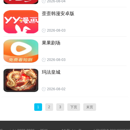
2026-08-04
歪歪韩漫安卓版
2026-08-03
果果剧场
2026-08-03
玛法皇城
2026-08-02
1
2
3
下页
末页