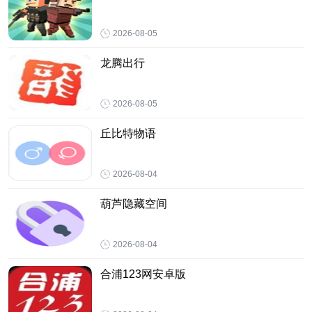
2026-08-05
龙腾出行
2026-08-05
丘比特物语
2026-08-04
葫芦隐藏空间
2026-08-04
合浦123网安卓版