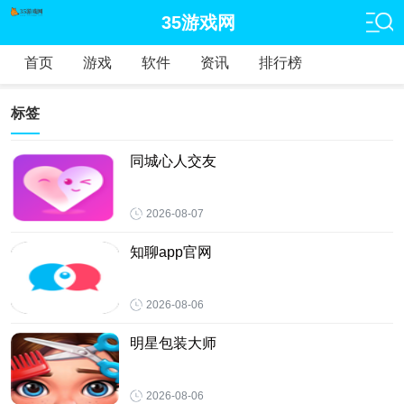
35游戏网
首页
游戏
软件
资讯
排行榜
标签
同城心人交友
2026-08-07
知聊app官网
2026-08-06
明星包装大师
2026-08-06