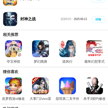
封神之战
更新时间：
2025-06-13
详情
相关推荐
夺宝神箭
梦幻隋唐
踏风行
最终幻想零式
猜你喜欢
造梦西游ol修改
大掌门2vivo渠
甜筒第二支半价
杀手3契约修改
器
道服
器