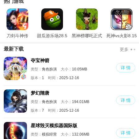
热门游戏
刀剑斗神传
甜瓜游乐场28.5
黑神榜哪吒正式
死神vs火影8.15
国际版
版
满人物版
最新下载
更多
夺宝神箭
详 情
类型：
角色扮演
大小：
10.05MB
版本：
1
时间：
2025-12-16
梦幻隋唐
详 情
类型：
角色扮演
大小：
194.01MB
版本：
7
时间：
2025-12-16
星球毁灭模拟器国际版
详 情
类型：
模拟经营
大小：
132.06MB