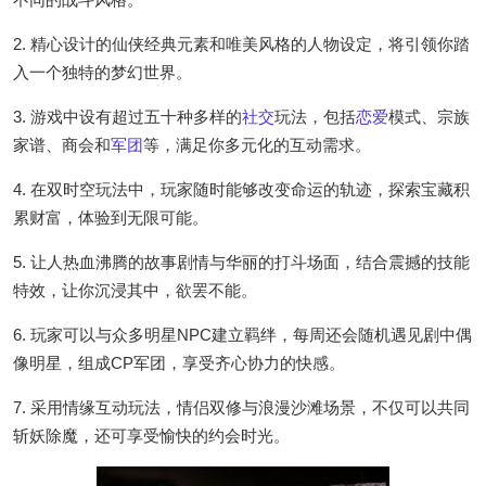
2. 精心设计的仙侠经典元素和唯美风格的人物设定，将引领你踏
入一个独特的梦幻世界。
3. 游戏中设有超过五十种多样的
社交
玩法，包括
恋爱
模式、宗族
家谱、商会和
军团
等，满足你多元化的互动需求。
4. 在双时空玩法中，玩家随时能够改变命运的轨迹，探索宝藏积
累财富，体验到无限可能。
5. 让人热血沸腾的故事剧情与华丽的打斗场面，结合震撼的技能
特效，让你沉浸其中，欲罢不能。
6. 玩家可以与众多明星NPC建立羁绊，每周还会随机遇见剧中偶
像明星，组成CP军团，享受齐心协力的快感。
7. 采用情缘互动玩法，情侣双修与浪漫沙滩场景，不仅可以共同
斩妖除魔，还可享受愉快的约会时光。