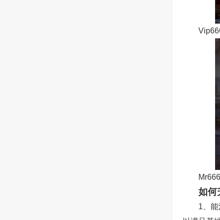
Vip6
Mr66
如何
1、