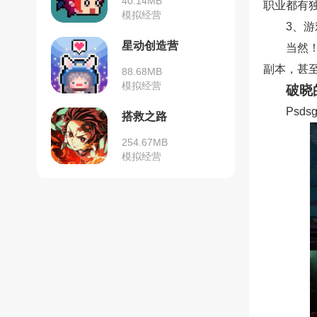
40.14MB
职业都有
模拟经营
3、
星动创造营
当然
副本，甚
88.68MB
模拟经营
破晓
Psds
搭救之路
254.67MB
模拟经营