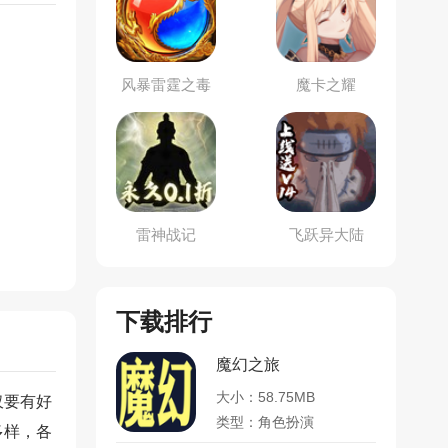
风暴雷霆之毒
魔卡之耀
狗传世
雷神战记
飞跃异大陆
下载排行
魔幻之旅
大小：58.75MB
仅要有好
类型：角色扮演
多样，各