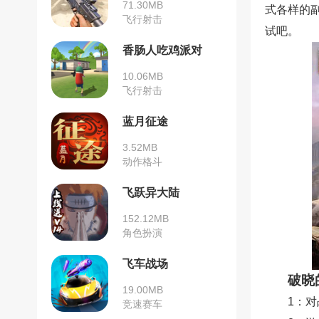
71.30MB
式各样的
飞行射击
试吧。
香肠人吃鸡派对
10.06MB
飞行射击
蓝月征途
3.52MB
动作格斗
飞跃异大陆
152.12MB
角色扮演
飞车战场
破晓
19.00MB
1：
竞速赛车