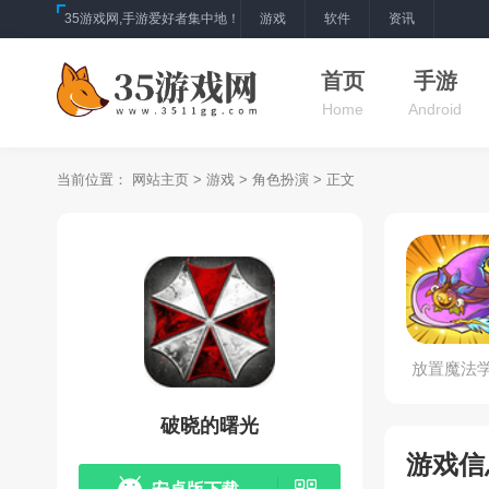
35游戏网,手游爱好者集中地！
游戏
软件
资讯
首页
手游
Home
Android
当前位置：
网站主页
>
游戏
>
角色扮演
> 正文
放置魔法
破晓的曙光
游戏信