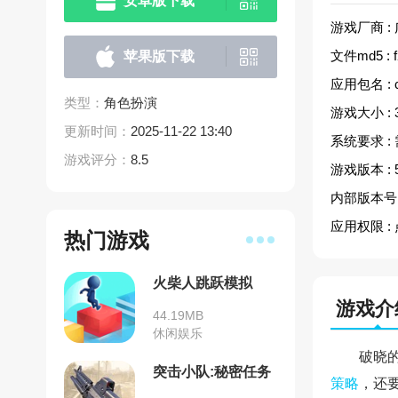
安卓版下载
游戏厂商 :
文件md5 :
苹果版下载
应用包名 :
类型：
角色扮演
游戏大小 :
更新时间：
2025-11-22 13:40
系统要求 :
游戏评分：
8.5
游戏版本 :
内部版本号 
应用权限 :
热门游戏
火柴人跳跃模拟
游戏介
44.19MB
休闲娱乐
破晓
突击小队:秘密任务
策略
，还