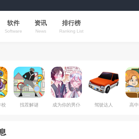
软件
资讯
排行榜
Software
News
Ranking List
学校
找茬解谜
成为你的男仆
驾驶达人
高中
息