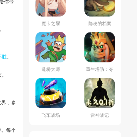
给你带
魔卡之耀
隐秘的档案
。
不胜
。
。
造桥大师
重生塔防：夺
灭。
宝奇兵
世界，参
飞车战场
雷神战记
等。每个