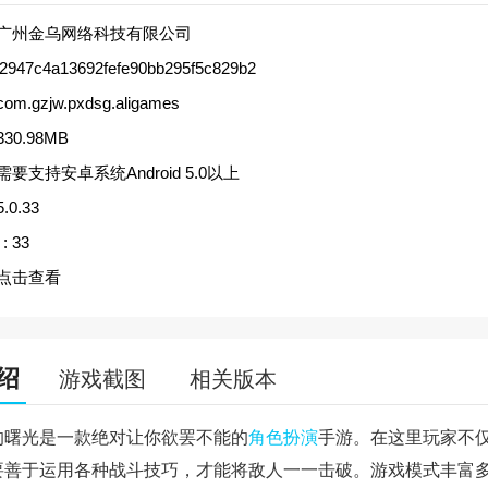
广州金乌网络科技有限公司
f2947c4a13692fefe90bb295f5c829b2
com.gzjw.pxdsg.aligames
330.98MB
需要支持安卓系统Android 5.0以上
5.0.33
:
33
点击查看
绍
游戏截图
相关版本
的曙光是一款绝对让你欲罢不能的
角色扮演
手游。在这里玩家不
要善于运用各种战斗技巧，才能将敌人一一击破。游戏模式丰富