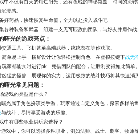
游戏中不仅有白天的灿烂阳光，还有夜晚的神秘氛围，时间的流转
的沉浸感。
准备好药品，快速恢复生命值，全力以赴投入战斗吧！
收集各种装备和武器，组建一支无可匹敌的团队，与好友并肩作战
的曙光的游戏亮点：
 各种交通工具、飞机甚至高端武器，统统都在等你获取。
 操作简单易上手，横屏设计让你轻松控制角色，在虚拟按键下
战无
 所有玩家都能实时进行pk，凭借团队的配合，让胜利变得如此简单
 面对凶猛的怪兽，展现你的实力，运用极致的战斗技巧将其快速消
的曙光常见问题：
这场游戏的类型是什么？
的曙光属于角色扮演类手游，玩家通过自定义角色，探索多样的
险
与战斗，尽情享受游戏的乐趣。
游戏中有哪些职业供玩家选择？
个游戏中，你可以选择多种职业，例如法师、战士、刺客、牧师