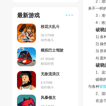
2：
来不一样
最新游戏
3：
4：
校花大乱斗
破晓
38.07MB
1)
动作格斗
2)
模拟巴士驾驶
3)
4)
87.85MB
模拟经营
破晓
1、
无敌流浪汉
破晓
8.67MB
与各种
冒
动作格斗
2、
风暴领主
在这