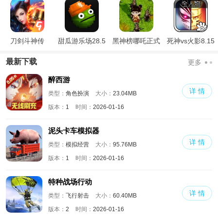
刀剑斗神传
甜瓜游乐场28.5
黑神榜哪吒正式
死神vs火影8.15
国际版
版
满人物版
最新下载
更多
醉西游
详 情
类型：
角色扮演
大小：
23.04MB
版本：
1
时间：
2026-01-16
泥头卡车模拟器
详 情
类型：
模拟经营
大小：
95.76MB
版本：
1
时间：
2026-01-16
特种战场行动
详 情
类型：
飞行射击
大小：
60.40MB
版本：
2
时间：
2026-01-16