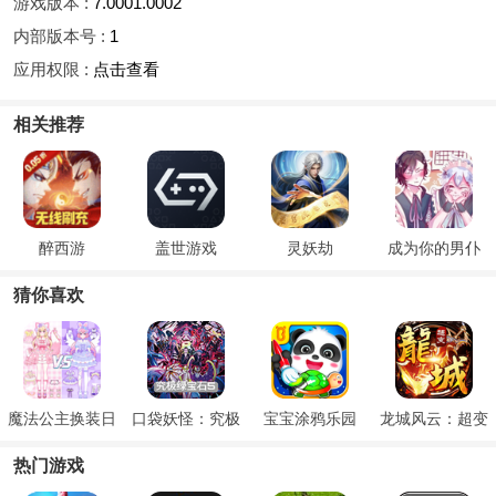
游戏版本 :
7.0001.0002
内部版本号 :
1
应用权限 :
点击查看
相关推荐
醉西游
盖世游戏
灵妖劫
成为你的男仆
猜你喜欢
魔法公主换装日
口袋妖怪：究极
宝宝涂鸦乐园
龙城风云：超变
记
绿宝石5
热门游戏