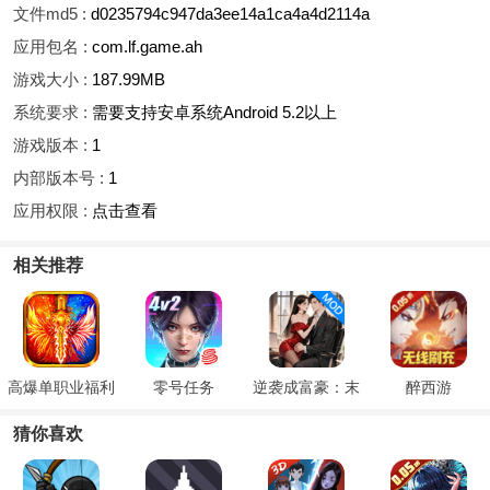
文件md5 :
d0235794c947da3ee14a1ca4a4d2114a
应用包名 :
com.lf.game.ah
游戏大小 :
187.99MB
系统要求 :
需要支持安卓系统Android 5.2以上
游戏版本 :
1
内部版本号 :
1
应用权限 :
点击查看
相关推荐
高爆单职业福利
零号任务
逆袭成富豪：末
醉西游
光柱
日印钞机
猜你喜欢