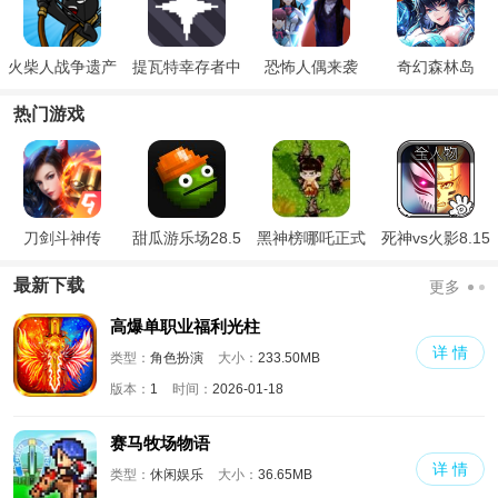
火柴人战争遗产
提瓦特幸存者中
恐怖人偶来袭
奇幻森林岛
召唤版魔改版
文版
热门游戏
刀剑斗神传
甜瓜游乐场28.5
黑神榜哪吒正式
死神vs火影8.15
国际版
版
满人物版
最新下载
更多
高爆单职业福利光柱
详 情
类型：
角色扮演
大小：
233.50MB
版本：
1
时间：
2026-01-18
赛马牧场物语
详 情
类型：
休闲娱乐
大小：
36.65MB