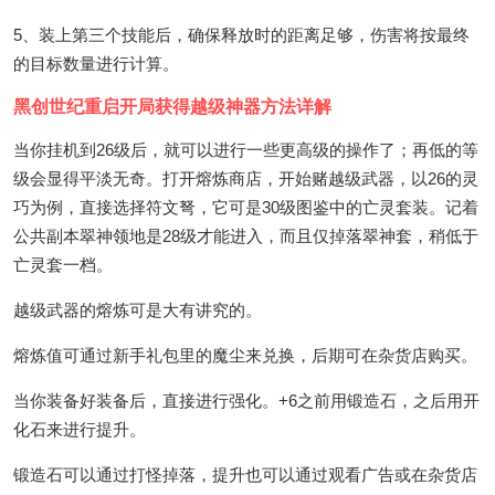
5、装上第三个技能后，确保释放时的距离足够，伤害将按最终
的目标数量进行计算。
黑创世纪重启开局获得越级神器方法详解
当你挂机到26级后，就可以进行一些更高级的操作了；再低的等
级会显得平淡无奇。打开熔炼商店，开始赌越级武器，以26的灵
巧为例，直接选择符文弩，它可是30级图鉴中的亡灵套装。记着
公共副本翠神领地是28级才能进入，而且仅掉落翠神套，稍低于
亡灵套一档。
越级武器的熔炼可是大有讲究的。
熔炼值可通过新手礼包里的魔尘来兑换，后期可在杂货店购买。
当你装备好装备后，直接进行强化。+6之前用锻造石，之后用开
化石来进行提升。
锻造石可以通过打怪掉落，提升也可以通过观看广告或在杂货店