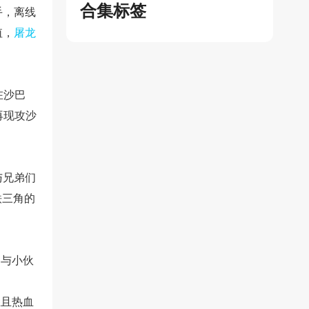
合集标签
手，离线
值，
屠龙
在沙巴
再现攻沙
与兄弟们
铁三角的
，与小伙
悉且热血