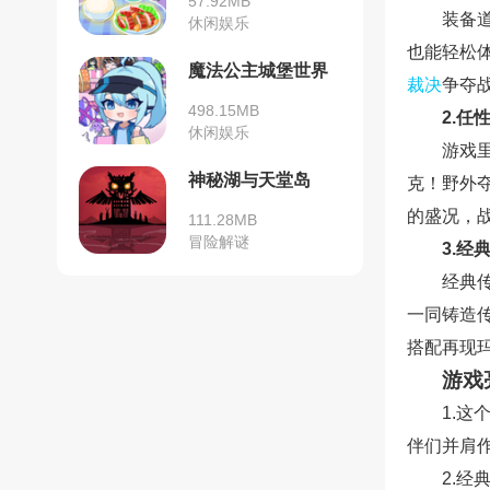
57.92MB
装备
休闲娱乐
也能轻松
魔法公主城堡世界
裁决
争夺
498.15MB
2.任
休闲娱乐
游戏
神秘湖与天堂岛
克！野外
的盛况，
111.28MB
冒险解谜
3.经
经典
一同铸造传
搭配再现
游戏
1.
伴们并肩
2.经