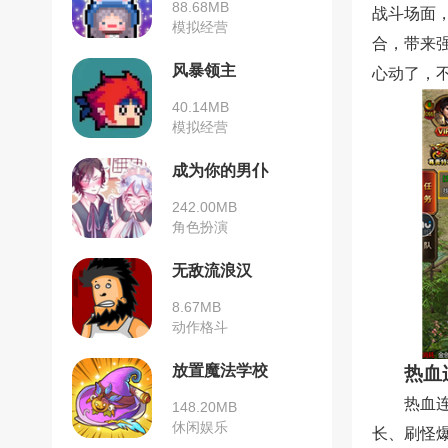
88.68MB
战斗场面，
模拟经营
合，带来
风暴领主
心动了，
40.14MB
模拟经营
成为你的男仆
242.00MB
角色扮演
无敌流浪汉
8.67MB
动作格斗
放置魔法学校
热血
热血
148.20MB
休闲娱乐
长、刷怪