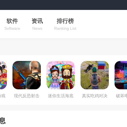
软件
资讯
排行榜
Software
News
Ranking List
游戏
现代反恐射击
迷你生活海底
真实吃鸡对决
破坏
战争
世界
息