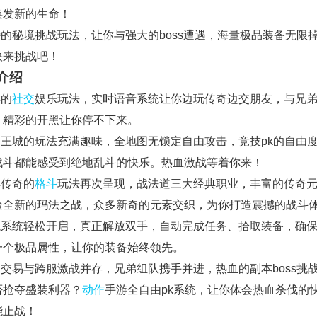
焕发新的生命！
独特的秘境挑战玩法，让你与强大的boss遭遇，海量极品装备无限
快来挑战吧！
介绍
样的
社交
娱乐玩法，实时语音系统让你边玩传奇边交朋友，与兄
，精彩的开黑让你停不下来。
攻占王城的玩法充满趣味，全地图无锁定自由攻击，竞技pk的自由
战斗都能感受到绝地乱斗的快乐。热血激战等着你来！
典传奇的
格斗
玩法再次呈现，战法道三大经典职业，丰富的传奇
验全新的玛法之战，众多新奇的元素交织，为你打造震撼的战斗
挂机系统轻松开启，真正解放双手，自动完成任务、拾取装备，确
一个极品属性，让你的装备始终领先。
由交易与跨服激战并存，兄弟组队携手并进，热血的副本boss挑
否抢夺盛装利器？
动作
手游全自由pk系统，让你体会热血杀伐的
能止战！