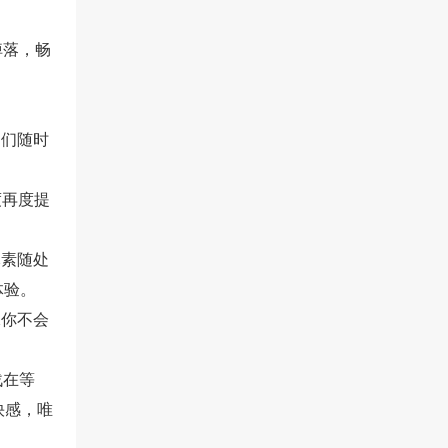
掉落，畅
弟们随时
度再度提
元素随处
体验。
保你不会
战在等
快感，唯