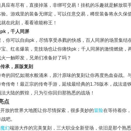
道具应有尽有，直接掉落，非绑可交易！挂机的乐趣就是解放双
体验。游戏里的装备无绑定，可以任意交易，稀世装备将永久保
战就在此刻，看看谁能称王！
性pk，千人同屏
里，你可以自由pk，尽情享受杀戮的快感，百人同屏的场景集结
夺宝、红名爆装，竞技场也让你痛快pk；千人同屏的激情燃烧，
战火一触即发，兄弟们准备好了吗？
典传承，原版复刻
传奇的回忆如潮水般涌来，原汁原味的复刻让你再度热血奋战。
奇传奇！最正宗的传奇手游，延续最经典的1.76版本，战法道
玛法大陆的辉煌，只为引你回归那熟悉的战场！
亮点
这个开放的世界大地图让你尽情探索，很多美妙的
冒险
在等待着你
作战吧。
典
魔幻
端游大作的完美复刻，三大职业全新登场，依旧是那个熟