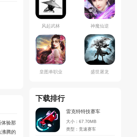
风起武林
神魔仙逆
皇图单职业
盛世屠龙
下载排行
雷克特特技赛车
大小：67.70MB
新体验那
类型：竞速赛车
血沸腾的