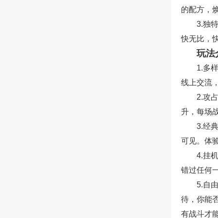
的配方，
3.
快无比，
玩法
1.多
线上交流
2.
升，每场
3.经
可见。体
4.
错过任何
5.自
待，你能
有战斗才