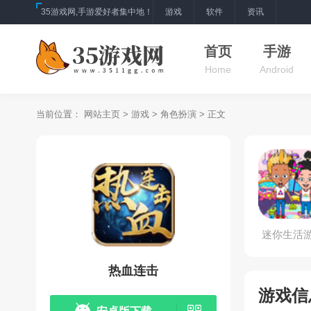
35游戏网,手游爱好者集中地！
游戏
软件
资讯
首页
手游
Home
Android
当前位置：
网站主页
>
游戏
>
角色扮演
> 正文
迷你生活
机
热血连击
游戏信