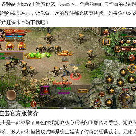
各种副本boss正等着你来一决高下。全新的画面与华丽的技能
强烈的视觉冲击，让你每一次的战斗都充满爽快感。如果你也对
不妨赶快来本站下载吧！
连击官方版简介
连击是一款继承了角色pk类游戏核心玩法的正版传奇手游。游戏
爆装、多人pk和怪物攻城等系统上延续了传奇的经典设定。无论