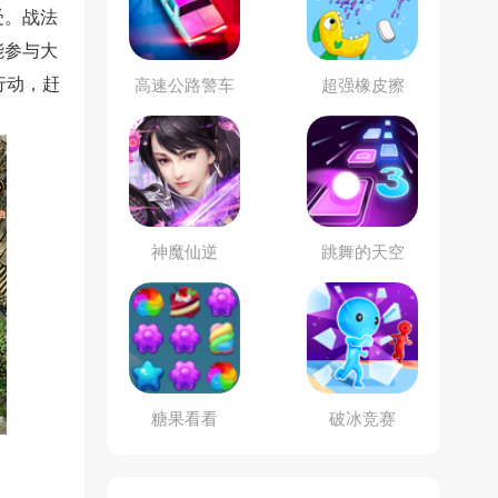
受。战法
能参与大
行动，赶
高速公路警车
超强橡皮擦
追击
神魔仙逆
跳舞的天空
糖果看看
破冰竞赛