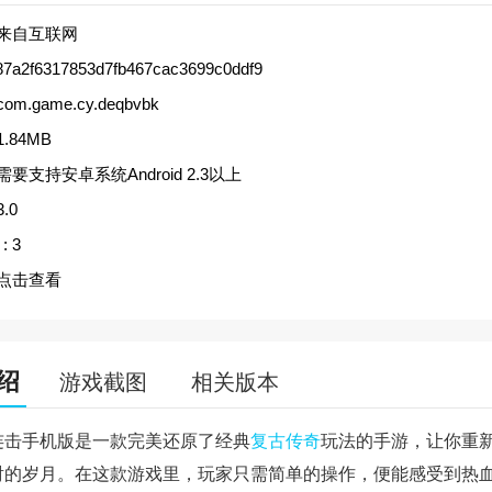
来自互联网
87a2f6317853d7fb467cac3699c0ddf9
com.game.cy.deqbvbk
1.84MB
需要支持安卓系统Android 2.3以上
3.0
:
3
点击查看
绍
游戏截图
相关版本
连击手机版是一款完美还原了经典
复古传奇
玩法的手游，让你重
射的岁月。在这款游戏里，玩家只需简单的操作，便能感受到热