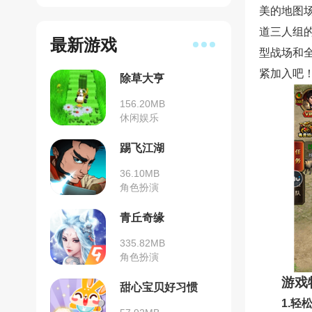
美的地图
道三人组
最新游戏
型战场和
紧加入吧
除草大亨
156.20MB
休闲娱乐
踢飞江湖
36.10MB
角色扮演
青丘奇缘
335.82MB
角色扮演
游戏
甜心宝贝好习惯
1.轻