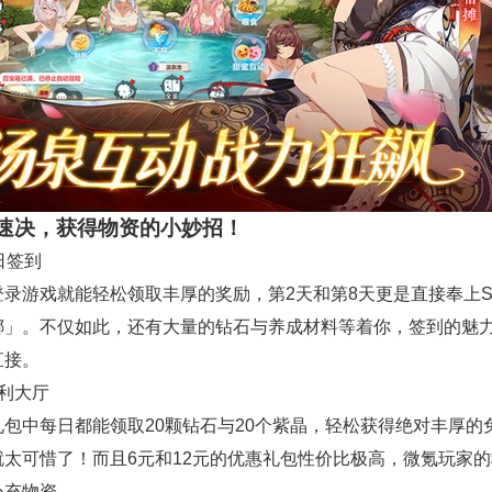
速决，获得物资的小妙招！
日签到
登录游戏就能轻松领取丰厚的奖励，第2天和第8天更是直接奉上S
娜」。不仅如此，还有大量的钻石与养成材料等着你，签到的魅
直接。
福利大厅
礼包中每日都能领取20颗钻石与20个紫晶，轻松获得绝对丰厚的
就太可惜了！而且6元和12元的优惠礼包性价比极高，微氪玩家
补充物资。