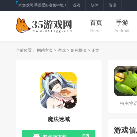
35游戏网,手游爱好者集中地！
游戏
软件
资讯
首页
手游
Home
Android
当前位置：
网站主页
>
游戏
>
角色扮演
> 正文
虫虫物
魔法迷域
游戏信