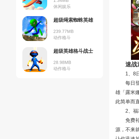
1.34MB
休闲娱乐
超级绳索蜘蛛英雄
239.77MB
动作格斗
超级英雄格斗战士
28.98MB
速战
动作格斗
1、8
每日
雄「露米
此简单而
2、
免费
源，不来
让你迅速