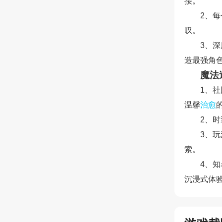
接。
2、
叹。
3、
造最强角
魔法
1、
温馨
治愈
2、
3、
索。
4、知
沉浸式体