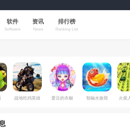
软件
资讯
排行榜
Software
News
Ranking List
语
战地吃鸡英雄
爱豆的衣橱
智融水族馆
火柴
息