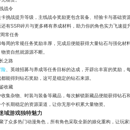
主线战令
关卡挑战提升等级，主线战令奖励更包含装备、经验卡与基础资
版还有SSR碎片与更多稀有养成材料，助力你的角色实力飞速提
/周常任务
和每周的常规任务奖励丰厚，完成后便能获得大量钻石与强化材
，物资自然就源源不断。
成长之路
冒险
、英雄招募与养成等任务目标的达成，开辟出丰富的奖励，
成都能得到钻石奖励，这可是稳定的钻石来源。
全鉴收藏
中收集杂物、时装与装备等藏品，每次解锁新藏品便能获得钻石
一个长期稳定的资源渠道，让你无形中积累大量物资。
迷域游戏独特魅力
汇聚了众多热门动漫角色，所有角色采取全新的娘化重构，让玩家