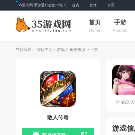
35游戏网,手游爱好者集中地！
游戏
软件
资讯
首页
手游
Home
Android
当前位置：
网站主页
>
游戏
>
角色扮演
> 正文
部落战联
散人传奇
游戏信