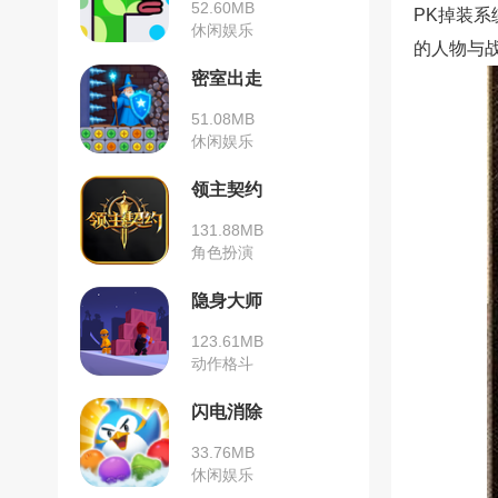
52.60MB
PK掉装
休闲娱乐
的人物与
密室出走
51.08MB
休闲娱乐
领主契约
131.88MB
角色扮演
隐身大师
123.61MB
动作格斗
闪电消除
33.76MB
休闲娱乐