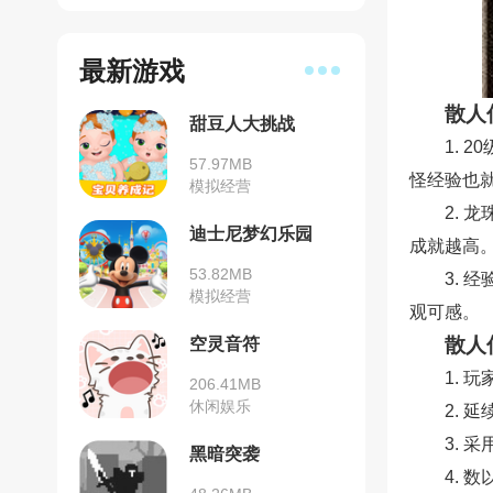
最新游戏
散人
甜豆人大挑战
1.
57.97MB
怪经验也
模拟经营
2.
迪士尼梦幻乐园
成就越高
53.82MB
3. 
模拟经营
观可感。
散人
空灵音符
1.
206.41MB
休闲娱乐
2.
3. 
黑暗突袭
4.