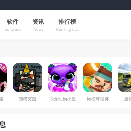
软件
资讯
排行榜
Software
News
Ranking List
盟
猫猫突围
萌宠动物小屋
橄榄球投掷
迷
息