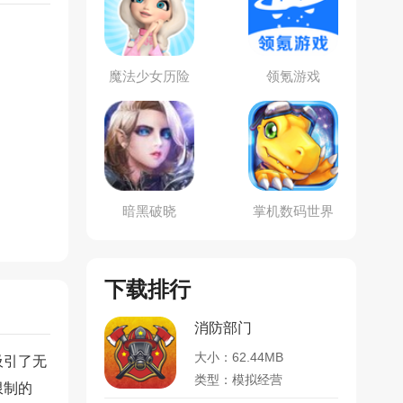
魔法少女历险
领氪游戏
记
暗黑破晓
掌机数码世界
下载排行
消防部门
大小：62.44MB
吸引了无
类型：模拟经营
限制的