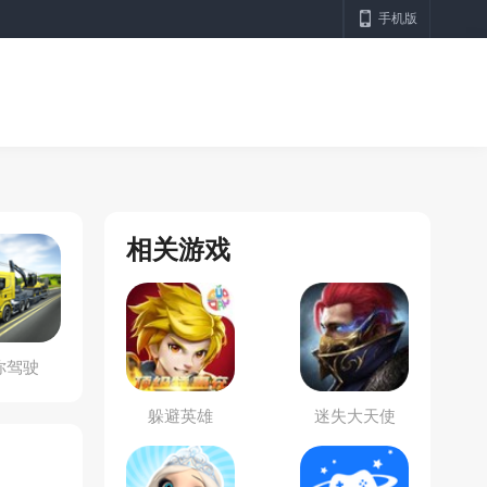
手机版
相关游戏
你驾驶
躲避英雄
迷失大天使