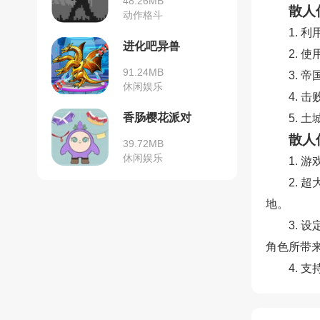
48.26MB
散人
动作格斗
1. 
进化吧异兽
2. 
91.24MB
3. 
休闲娱乐
4. 
香肠樱花派对
5. 
散人
39.72MB
休闲娱乐
1.
2. 
地。
3.
角色所带
4.