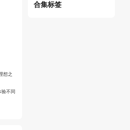
合集标签
。
理想之
体验不同
。