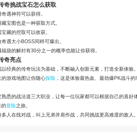
传奇挑战宝石怎么获取
利用奇遇神符可以获得。
使用藏宝图也是一种获取方式。
帝国宝藏的挖取可以收获。
击败奇遇大小BOSS同样可爆出。
土城福袋的解封有30分之一的概率也能让你获得。
传奇亮点
 游戏以经典的传奇玩法为基础，不断融入创新元素，打造全新体验
超大的游戏地图让你随心
探险
，这是体验最热血、最劲爆PK战斗的
 设定熟悉的战法道三大职业，让每一位玩家都可以根据自己的喜好
来的
冒险
之旅。
 支持多人在线对战，叫上兄弟并肩作战，共同挑战更高难度的敌人