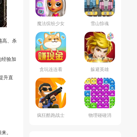
魔法缤纷少女
雪山惊魂
越高、杀
的经验加
贪玩连连看
躲避英雄
提升直
疯狂酷跑战士
物理碰碰消
归来。