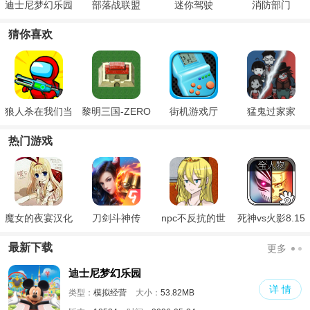
迪士尼梦幻乐园
部落战联盟
迷你驾驶
消防部门
猜你喜欢
狼人杀在我们当
黎明三国-ZERO
街机游戏厅
猛鬼过家家
中
热门游戏
魔女的夜宴汉化
刀剑斗神传
npc不反抗的世
死神vs火影8.15
版
界
满人物版
最新下载
更多
迪士尼梦幻乐园
详 情
类型：
模拟经营
大小：
53.82MB