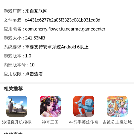
游戏厂商 :
来自互联网
文件md5 :
e4431e6277b2a05f3323e081b931cd3d
应用包名 :
com.cherry.flower.fu.nearme.gamecenter
游戏大小 :
241.53MB
系统要求 :
需要支持安卓系统Android 6以上
游戏版本 :
1.0
内部版本号 :
10
应用权限 :
点击查看
相关推荐
沙漠直升机模拟
神奇三国
神箭手英雄传奇
吉彼公主魔法城
堡