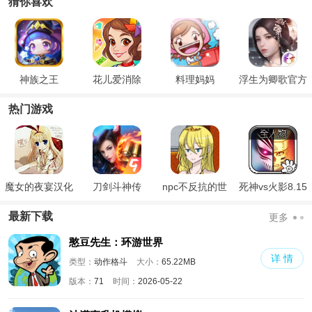
猜你喜欢
神族之王
花儿爱消除
料理妈妈
浮生为卿歌官方
版
热门游戏
魔女的夜宴汉化
刀剑斗神传
npc不反抗的世
死神vs火影8.15
版
界
满人物版
最新下载
更多
憨豆先生：环游世界
详 情
类型：
动作格斗
大小：
65.22MB
版本：
71
时间：
2026-05-22