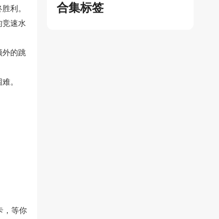
合集标签
终胜利。
的竞速水
额外的跳
困难。
卡，等你