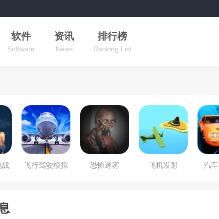
软件
资讯
排行榜
Software
News
Ranking List
挑战
飞行驾驶模拟
恐怖迷雾
飞机发射
汽车
器
息