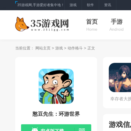
35游戏网,手游爱好者集中地！
游戏
软件
资讯
首页
手游
Home
Android
当前位置：
网站主页
>
游戏
>
动作格斗
> 正文
幸存者大
憨豆先生：环游世界
游戏信