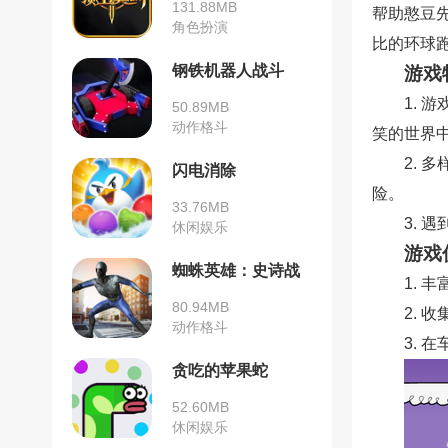
131.88MB
帮助憨豆
角色扮演
比的环球
钢铁机器人战斗
游戏
1.
50.89MB
动作格斗
笑的世界
2.
闪电消除
险。
33.76MB
3.
休闲娱乐
游戏
蜘蛛英雄：史诗战
1.
斗
80.94MB
2.
动作格斗
3.
贪吃的苹果蛇
52.60MB
休闲娱乐