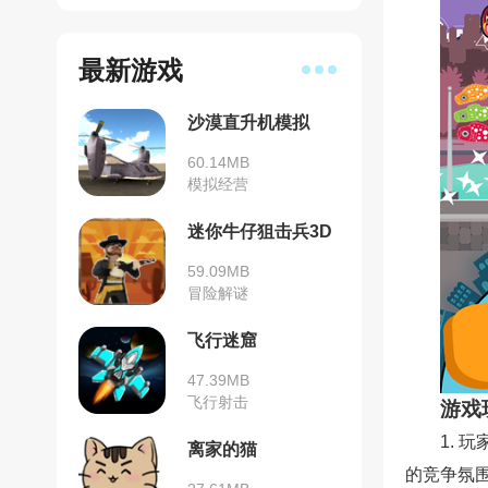
最新游戏
沙漠直升机模拟
60.14MB
模拟经营
迷你牛仔狙击兵3D
59.09MB
冒险解谜
飞行迷窟
47.39MB
飞行射击
游戏
1.
离家的猫
的竞争氛