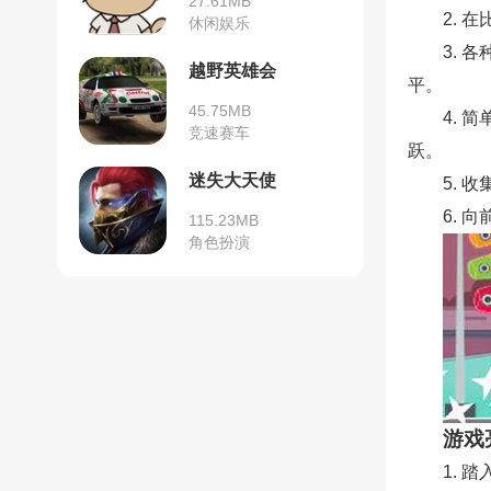
27.61MB
2. 
休闲娱乐
3.
越野英雄会
平。
45.75MB
4.
竞速赛车
跃。
迷失大天使
5.
6.
115.23MB
角色扮演
游戏
1.