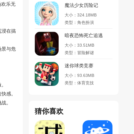
场欢乐无
魔法少女历险记
大小：324.18MB
类型：角色扮演
沉浸在搞
暗夜恐怖死亡追逃
大小：33.51MB
场景与危
类型：冒险解谜
迷你球类竞赛
大小：93.63MB
类型：体育竞技
激。
速快感。
挑战。
猜你喜欢