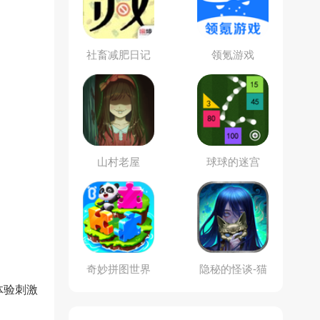
社畜减肥日记
领氪游戏
山村老屋
球球的迷宫
奇妙拼图世界
隐秘的怪谈-猫
女之夏
体验刺激