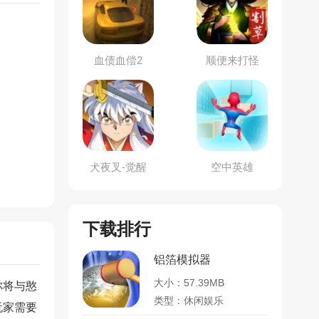
血债血偿2
顺便来打怪
犬夜叉-觉醒
空中英雄
下载排行
铝箔模拟器
大小：57.39MB
你将与憨
类型：休闲娱乐
玩家需要