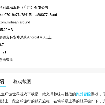
约到生活服务（广州）有限公司
9ee07019e71a7841f5aba8f8077a5add
com.mrbean.around
65.22MB
需要支持安卓系统Android 4.0以上
8.7
:
71
点击查看
绍
游戏截图
先生环游世界游戏下载是一款充满趣味与挑战的
跑酷
冒险
游戏，
同踏上一段全球旅行的精彩旅程。在简单易上手的触屏操作下，