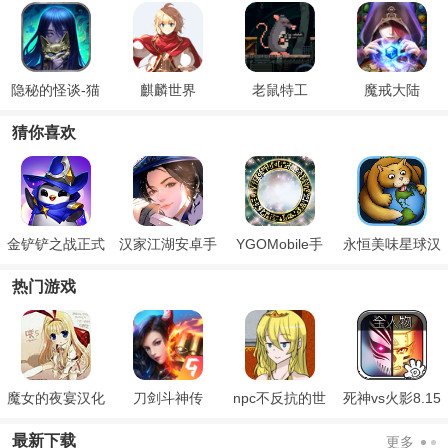
隐秘的怪谈-猫
麒麟世界
老鼠特工
魔戒大陆
女之夏
猜你喜欢
金铲铲之战正式
汉家江湖安卓手
YGOMobile手
永恒美味星球汉
版
机版
机版
化版
热门游戏
魔女的夜宴汉化
刀剑斗神传
npc不反抗的世
死神vs火影8.15
版
界
满人物版
最新下载
更多