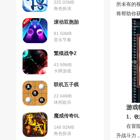
225.02MB
所未有的
角色扮演
将帮助你
滚动双胞胎
81.50MB
音乐节奏
繁殖战争2
43.99MB
卡牌游戏
联机五子棋
22.04MB
休闲娱乐
游戏
魔戒传奇0L
1、
在冒
148.92MB
角色扮演
升战斗力