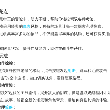
亮点
老鼠特工的冒险中，助力不断，帮助你轻松驾驭各种考验。
游戏采用经典的
像素
风格，独特的场景让每一次探索充满惊喜。
通过收集丰富多彩的物品，不仅能赢得丰厚的奖励，还可获得实用
获取限量状况，提升自身能力，助你在战斗中获胜。
玩法
动作操控：
虚拟摇杆控制老鼠的移动，点击按键发起
射击
、跳跃和近战攻击
射击”的空中连招，自由切换视角，发掘隐藏路径。
驱动冒险：
着跌宕起伏的主线剧情，揭开敌人的阴谋，像是盗取奶酪基因计
推进故事，解锁全新的场景和角色背景，带给你身临其境的体验
管理
策略
：