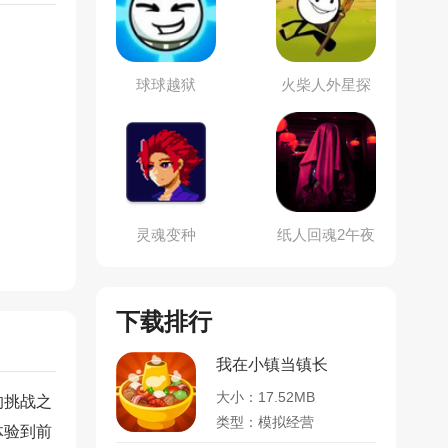
球球越狱
火柴人外星探
险
灵魂变种
纸人回魂2午夜
新娘
下载排行
我在小镇当镇长
大小：17.52MB
的挑战之
类型：模拟经营
体验到前