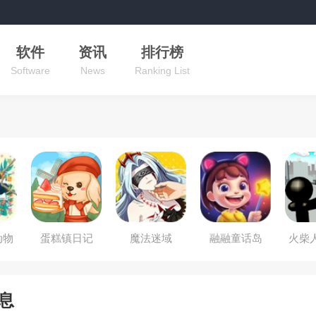
软件
资讯
排行榜
Software
News
Ranking List
动物
蛋糕镇日记
魔法迷域
融融童话岛
火柴
息