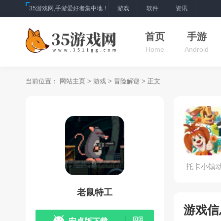
35游戏网,手游爱好者集中地！
游戏
软件
资讯
首页
手游
Home
Android
当前位置：
网站主页
>
游戏
>
冒险解谜
> 正文
托卡小镇
之森
老鼠特工
游戏信