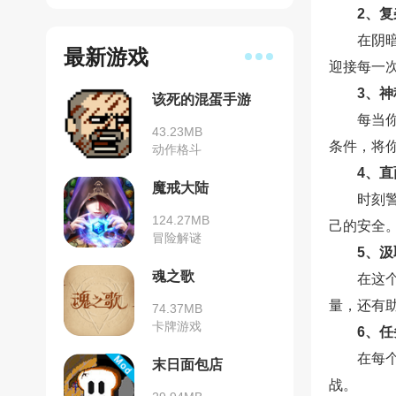
2、
在阴
最新游戏
迎接每一
3、
该死的混蛋手游
每当
43.23MB
条件，将
动作格斗
4、
魔戒大陆
时刻
124.27MB
己的安全
冒险解谜
5、
魂之歌
在这
量，还有
74.37MB
卡牌游戏
6、
在每
末日面包店
战。