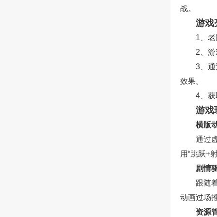
战。
游戏
1、
2、
3、
效果。
4、
游戏
横版
通过
用“跳跃+
剧情
跟随
动画过场
资源