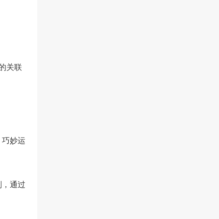
的关联
，巧妙运
划，通过
。