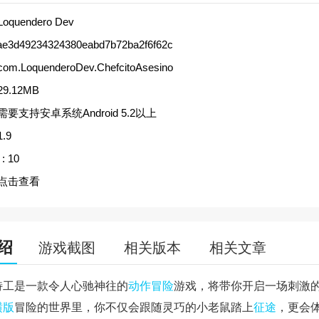
Loquendero Dev
ae3d49234324380eabd7b72ba2f6f62c
com.LoquenderoDev.ChefcitoAsesino
29.12MB
需要支持安卓系统Android 5.2以上
1.9
:
10
点击查看
绍
游戏截图
相关版本
相关文章
特工是一款令人心驰神往的
动作
冒险
游戏，将带你开启一场刺激
横版
冒险的世界里，你不仅会跟随灵巧的小老鼠踏上
征途
，更会