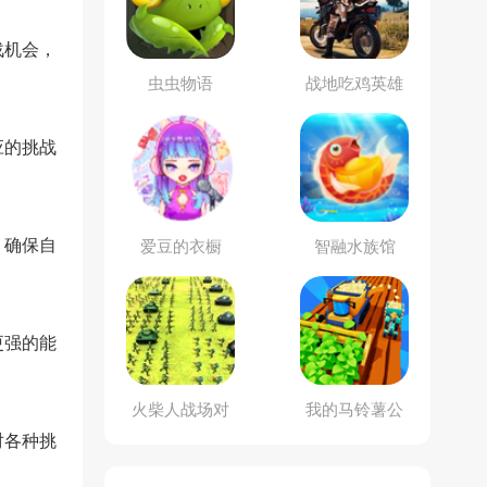
战机会，
虫虫物语
战地吃鸡英雄
应的挑战
，确保自
爱豆的衣橱
智融水族馆
更强的能
火柴人战场对
我的马铃薯公
决
司
对各种挑