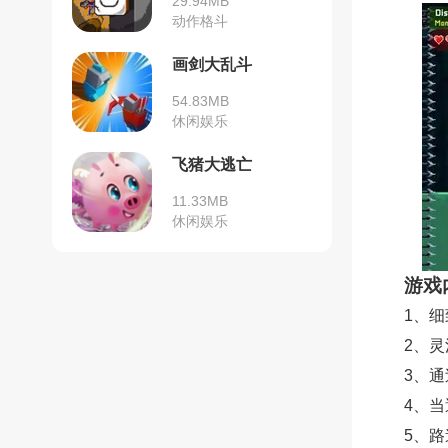
29.94MB
动作格斗
画剑大乱斗
54.83MB
休闲娱乐
飞猪大逃亡
11.33MB
休闲娱乐
游戏
1、
2、
3、
4、
5、