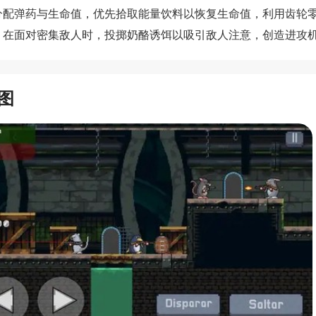
分配弹药与生命值，优先拾取能量饮料以恢复生命值，利用齿轮
；在面对密集敌人时，投掷奶酪诱饵以吸引敌人注意，创造进攻
图