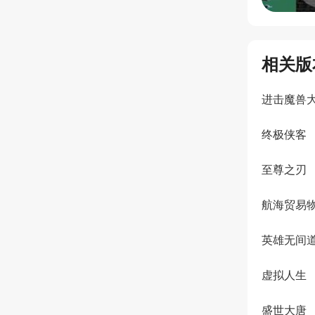
相关版
进击魔兽
终极侠客
至尊之刃
航海贸易
英雄无间
虚拟人生
盛世大唐