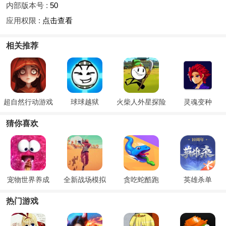
内部版本号 :
50
应用权限 :
点击查看
相关推荐
超自然行动游戏
球球越狱
火柴人外星探险
灵魂变种
猜你喜欢
宠物世界养成
全新战场模拟
贪吃蛇酷跑
英雄杀单
热门游戏