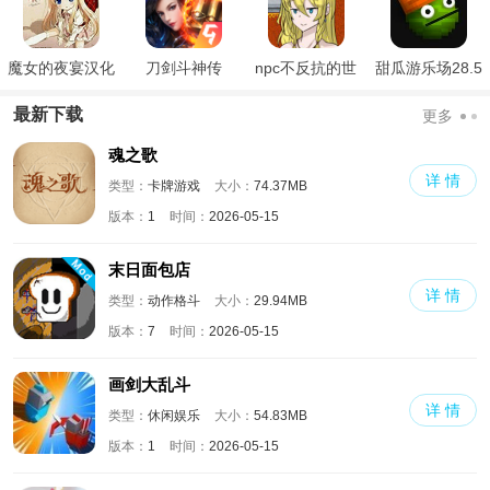
魔女的夜宴汉化
刀剑斗神传
npc不反抗的世
甜瓜游乐场28.5
版
界
国际版
最新下载
更多
魂之歌
详 情
类型：
卡牌游戏
大小：
74.37MB
版本：
1
时间：
2026-05-15
末日面包店
详 情
类型：
动作格斗
大小：
29.94MB
版本：
7
时间：
2026-05-15
画剑大乱斗
详 情
类型：
休闲娱乐
大小：
54.83MB
版本：
1
时间：
2026-05-15