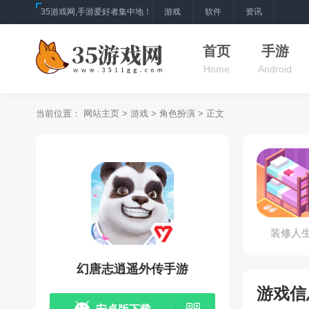
35游戏网,手游爱好者集中地！
游戏
软件
资讯
首页
手游
Home
Android
当前位置：
网站主页
>
游戏
>
角色扮演
> 正文
装修人
幻唐志逍遥外传手游
游戏信