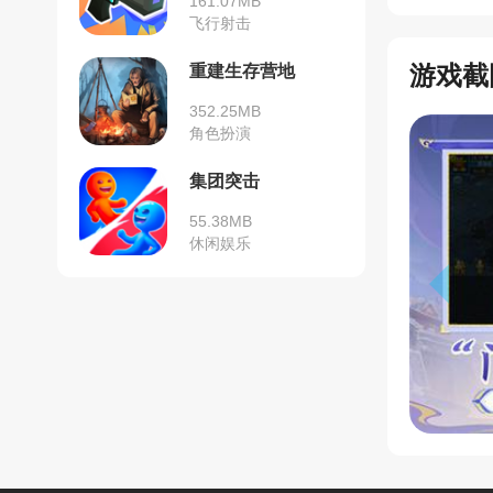
161.07MB
飞行射击
游戏截
重建生存营地
352.25MB
角色扮演
集团突击
55.38MB
休闲娱乐