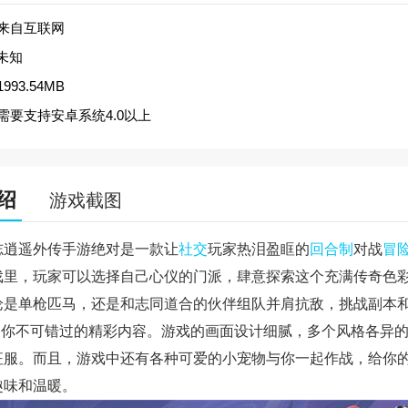
来自互联网
未知
1993.54MB
需要支持安卓系统4.0以上
绍
游戏截图
志逍遥外传手游绝对是一款让
社交
玩家热泪盈眶的
回合制
对战
冒
戏里，玩家可以选择自己心仪的门派，肆意探索这个充满传奇色
论是单枪匹马，还是和志同道合的伙伴组队并肩抗敌，挑战副本
都是你不可错过的精彩内容。游戏的画面设计细腻，多个风格各异
征服。而且，游戏中还有各种可爱的小宠物与你一起作战，给你
趣味和温暖。