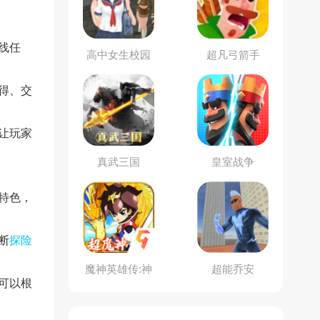
线任
高中女生校园
超凡弓箭手
大战3
得、交
让玩家
真武三国
皇室战争
特色，
断
探险
魔神英雄传:神
超能乔安
可以根
龙斗士