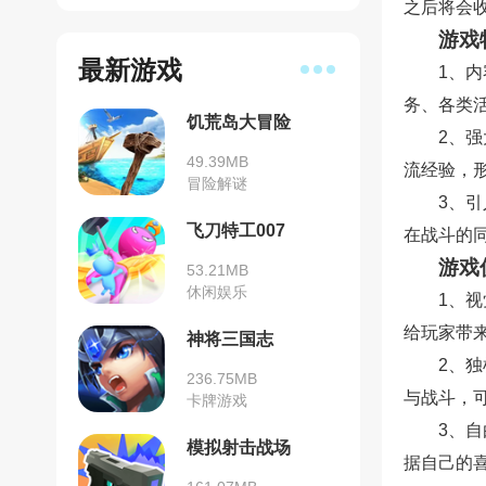
之后将会
游戏
最新游戏
1、
务、各类
饥荒岛大冒险
2、
49.39MB
流经验，
冒险解谜
3、
飞刀特工007
在战斗的
游戏
53.21MB
休闲娱乐
1、
给玩家带
神将三国志
2、
236.75MB
与战斗，
卡牌游戏
3、
模拟射击战场
据自己的