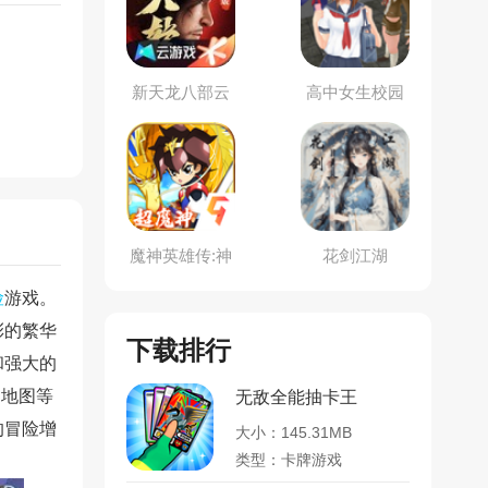
新天龙八部云
高中女生校园
游戏
大战3
魔神英雄传:神
花剑江湖
龙斗士
险
游戏。
彩的繁华
下载排行
和强大的
的地图等
无敌全能抽卡王
的冒险增
大小：145.31MB
类型：卡牌游戏