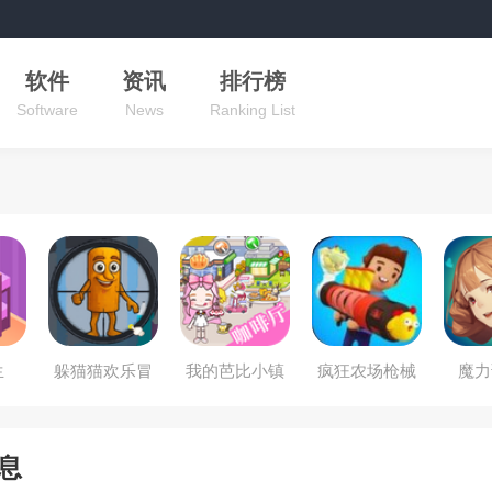
软件
资讯
排行榜
Software
News
Ranking List
生
躲猫猫欢乐冒
我的芭比小镇
疯狂农场枪械
魔力
险
合成大师
息