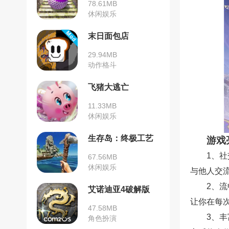
78.61MB
休闲娱乐
末日面包店
29.94MB
动作格斗
飞猪大逃亡
11.33MB
休闲娱乐
生存岛：终极工艺
游戏
1、
67.56MB
休闲娱乐
与他人交
2、
艾诺迪亚4破解版
让你在每
47.58MB
3、
角色扮演