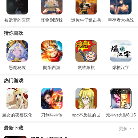
被遗弃的医院
怪物别追我
迷你牛仔狙击兵
幸存者大挑战
3D
猜你喜欢
恶魔秘境
阴阳西游
硬核象棋
爆梗汉字
热门游戏
魔女的夜宴汉化
刀剑斗神传
npc不反抗的世
死神vs火影8.15
版
界
满人物版
最新下载
更多