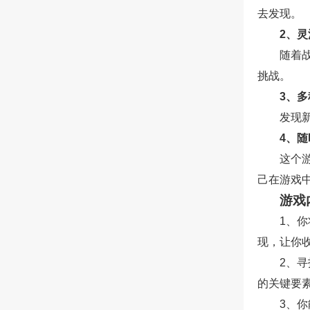
去发现。
2、
随着
挑战。
3、
发现
4、
这个
己在游戏
游戏
1、
现，让你
2、
的关键要
3、