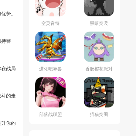
和优势。
空灵音符
黑暗突袭
保持警
你在战局
进化吧异兽
香肠樱花派对
战斗的走
部落战联盟
猫猫突围
提升你的