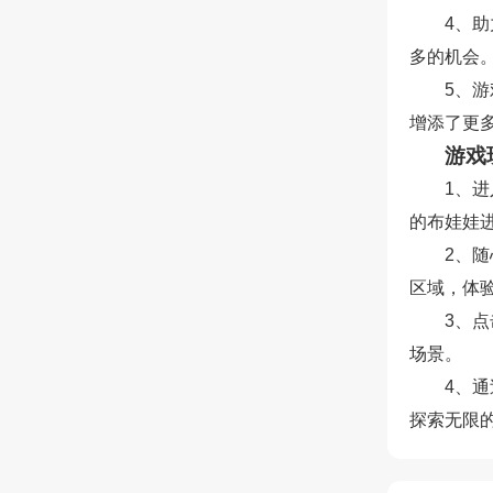
4、
多的机会
5、
增添了更
游戏
1、
的布娃娃
2、
区域，体
3、
场景。
4、
探索无限