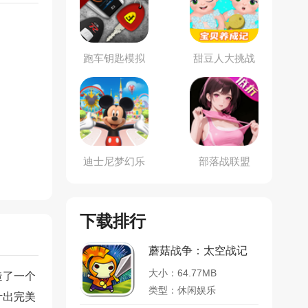
跑车钥匙模拟
甜豆人大挑战
器
迪士尼梦幻乐
部落战联盟
园
下载排行
蘑菇战争：太空战记
大小：64.77MB
造了一个
类型：休闲娱乐
计出完美