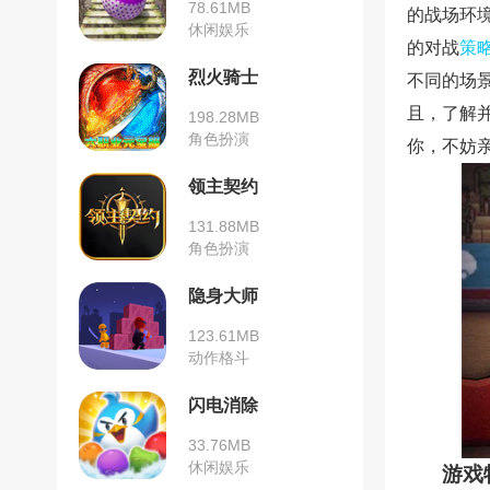
78.61MB
的战场环
休闲娱乐
的对战
策
烈火骑士
不同的场
且，了解
198.28MB
角色扮演
你，不妨
领主契约
131.88MB
角色扮演
隐身大师
123.61MB
动作格斗
闪电消除
33.76MB
休闲娱乐
游戏