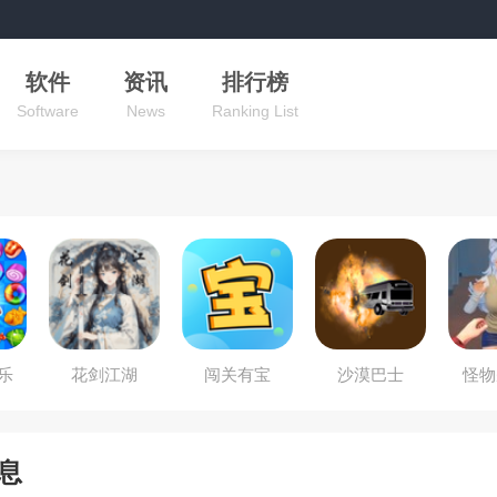
软件
资讯
排行榜
Software
News
Ranking List
乐
花剑江湖
闯关有宝
沙漠巴士
怪物
息