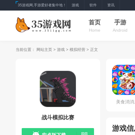
35游戏网,手游爱好者集中地！
游戏
软件
资讯
首页
手游
Home
Android
当前位置：
网站主页
>
游戏
>
模拟经营
> 正文
美食消消
战斗模拟比赛
游戏信