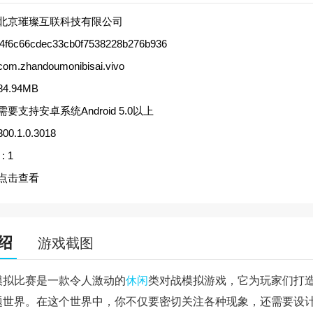
北京璀璨互联科技有限公司
f4f6c66cdec33cb0f7538228b276b936
com.zhandoumonibisai.vivo
84.94MB
需要支持安卓系统Android 5.0以上
300.1.0.3018
:
1
点击查看
绍
游戏截图
模拟比赛是一款令人激动的
休闲
类对战模拟游戏，它为玩家们打
题世界。在这个世界中，你不仅要密切关注各种现象，还需要设