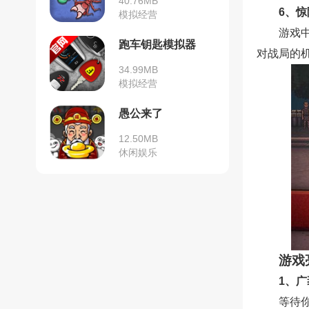
40.76MB
6、
模拟经营
游戏
跑车钥匙模拟器
对战局的
34.99MB
模拟经营
愚公来了
12.50MB
休闲娱乐
游戏
1、
等待