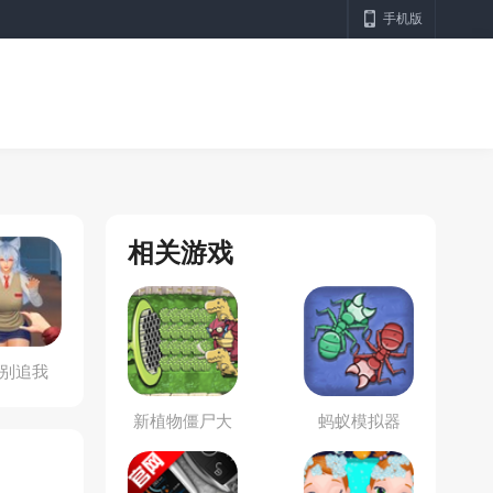
手机版
相关游戏
别追我
新植物僵尸大
蚂蚁模拟器
战