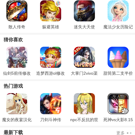
散人传奇
躲避英雄
迷失大天使
魔法少女历险记
猜你喜欢
仙剑5前传修改
造梦西游ol修改
大掌门2vivo渠
甜筒第二支半价
器
器
道服
热门游戏
魔女的夜宴汉化
刀剑斗神传
npc不反抗的世
死神vs火影8.15
版
界
满人物版
最新下载
更多