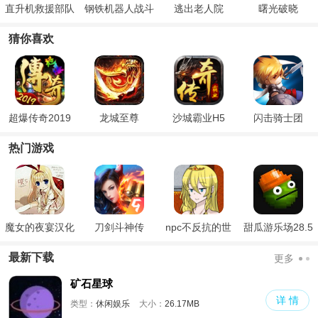
直升机救援部队
钢铁机器人战斗
逃出老人院
曙光破晓
猜你喜欢
超爆传奇2019
龙城至尊
沙城霸业H5
闪击骑士团
热门游戏
魔女的夜宴汉化
刀剑斗神传
npc不反抗的世
甜瓜游乐场28.5
版
界
国际版
最新下载
更多
矿石星球
详 情
类型：
休闲娱乐
大小：
26.17MB