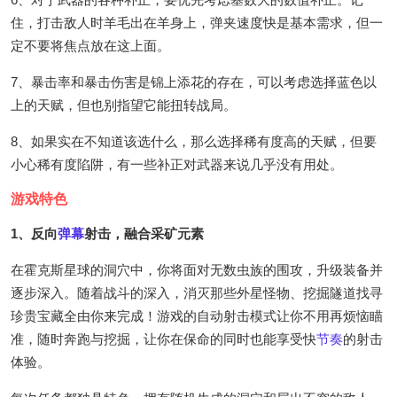
住，打击敌人时羊毛出在羊身上，弹夹速度快是基本需求，但一
定不要将焦点放在这上面。
7、暴击率和暴击伤害是锦上添花的存在，可以考虑选择蓝色以
上的天赋，但也别指望它能扭转战局。
8、如果实在不知道该选什么，那么选择稀有度高的天赋，但要
小心稀有度陷阱，有一些补正对武器来说几乎没有用处。
游戏特色
1、反向
弹幕
射击，融合采矿元素
在霍克斯星球的洞穴中，你将面对无数虫族的围攻，升级装备并
逐步深入。随着战斗的深入，消灭那些外星怪物、挖掘隧道找寻
珍贵宝藏全由你来完成！游戏的自动射击模式让你不用再烦恼瞄
准，随时奔跑与挖掘，让你在保命的同时也能享受快
节奏
的射击
体验。