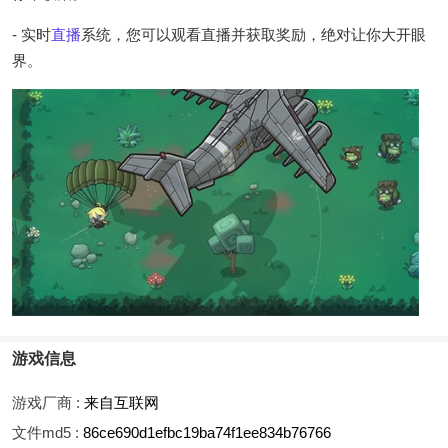
- 实时
直播
系统，您可以观看直播并获取奖励，绝对让你大开眼
界。
游戏信息
游戏厂商 :
来自互联网
文件md5 :
86ce690d1efbc19ba74f1ee834b76766