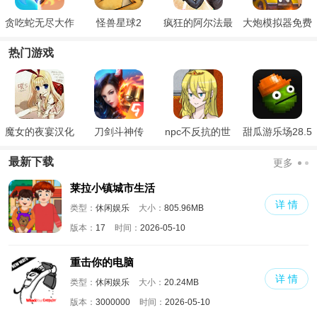
贪吃蛇无尽大作
怪兽星球2
疯狂的阿尔法最
大炮模拟器免费
战手游
新版
版
热门游戏
魔女的夜宴汉化
刀剑斗神传
npc不反抗的世
甜瓜游乐场28.5
版
界
国际版
最新下载
更多
莱拉小镇城市生活
详 情
类型：
休闲娱乐
大小：
805.96MB
版本：
17
时间：
2026-05-10
重击你的电脑
详 情
类型：
休闲娱乐
大小：
20.24MB
版本：
3000000
时间：
2026-05-10