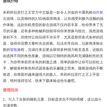
游戏介绍
米莉科拉苏打之王官方中文版是一款令人兴奋的卡通风格
动作
射
击
游戏，以其独特的2.5D画面而闻名，让你感受到极为流畅的操
作体验。这款街机类型的射击游戏不仅内容丰富，给你带来了无
尽的乐趣，还有多种枪械和技能等待你来替换与组合。虽然游戏
体积不大，但绝对让你玩得不亦乐乎，尤其是那些各式各样的武
器，值得你花费大量时光去探索。玩法非常自由，玩家将体验全
新的
冒险
旅程，完成任务后更会获得多种强力枪支道具，还能自
由选择不同的角色形象。游戏以它独特的画风和充满随机性的关
卡，为你带来前所未有的刺激之感，简单的操作让你可以轻松上
手，解锁各种角色和武器装备的乐趣随之而来。随着游戏的不断
推进，你将面对越来越强大的敌人。米莉科拉苏打之王上手容
易，绝对值得尝试，快来下载体验这份乐趣吧。
游戏玩法
1、引入了全新的随机元素，目标是攻击不同的塔楼，这让战斗
充满变数。