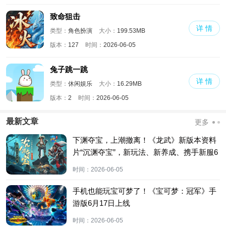
致命狙击
详 情
类型：
角色扮演
大小：
199.53MB
版本：
127
时间：
2026-06-05
兔子跳一跳
详 情
类型：
休闲娱乐
大小：
16.29MB
版本：
2
时间：
2026-06-05
最新文章
更多
下渊夺宝，上潮撤离！《龙武》新版本资料
片“沉渊夺宝”，新玩法、新养成、携手新服6
月5日开启绝命生机！
时间：
2026-06-05
手机也能玩宝可梦了！《宝可梦：冠军》手
游版6月17日上线
时间：
2026-06-05