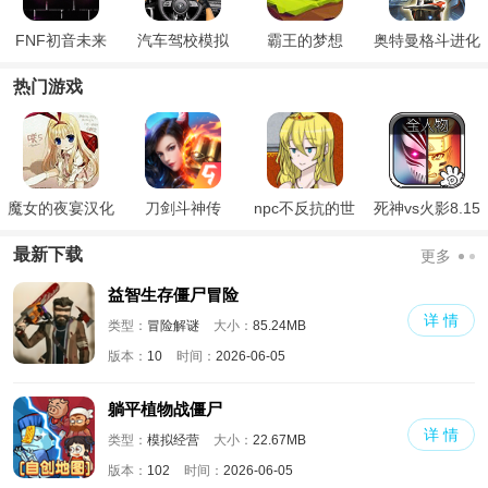
FNF初音未来
汽车驾校模拟
霸王的梦想
奥特曼格斗进化
零
热门游戏
魔女的夜宴汉化
刀剑斗神传
npc不反抗的世
死神vs火影8.15
版
界
满人物版
最新下载
更多
益智生存僵尸冒险
详 情
类型：
冒险解谜
大小：
85.24MB
版本：
10
时间：
2026-06-05
躺平植物战僵尸
详 情
类型：
模拟经营
大小：
22.67MB
版本：
102
时间：
2026-06-05