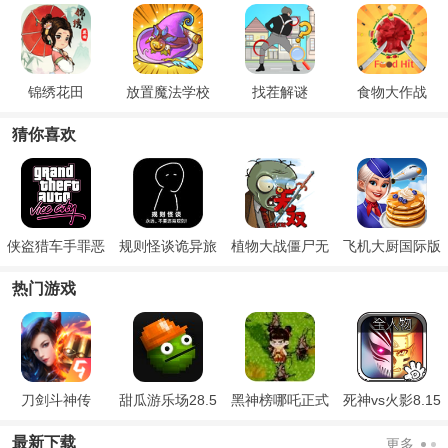
锦绣花田
放置魔法学校
找茬解谜
食物大作战
猜你喜欢
侠盗猎车手罪恶
规则怪谈诡异旅
植物大战僵尸无
飞机大厨国际版
都市重制版
店
双版手机版
热门游戏
刀剑斗神传
甜瓜游乐场28.5
黑神榜哪吒正式
死神vs火影8.15
国际版
版
满人物版
最新下载
更多