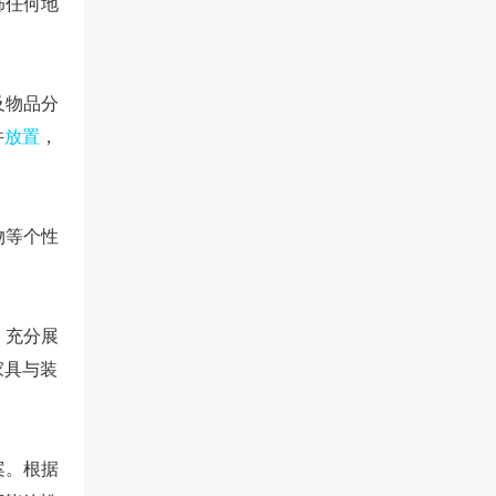
饰任何地
及物品分
并
放置
，
物等个性
，充分展
家具与装
案。根据