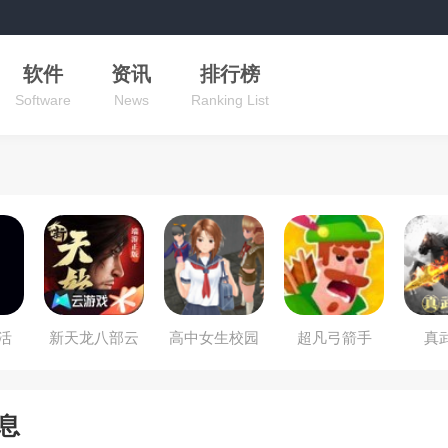
软件
资讯
排行榜
Software
News
Ranking List
活
新天龙八部云
高中女生校园
超凡弓箭手
真
游戏
大战3
息