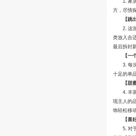
1.
方，尽情
【跳
2.
类放入合
最后拆封
【一
3.
十足的单
【甜
4.
现主人的
饰轻松移
【喜
5.