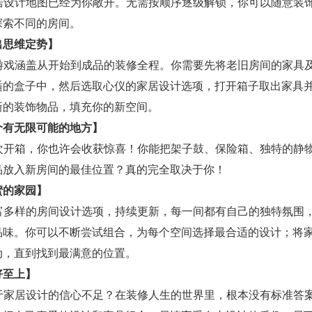
 家居设计地图已经为你敞开。无需按顺序逐级解锁，你可以随意装
探索不同的房间。
出思维定势】
 这游戏涵盖从开始到成品的装修全程。你需要先将老旧房间的家具
适的盒子中，然后选取心仪的家居设计选项，打开箱子取出家具
新的装饰物品，填充你的新空间。
个有无限可能的地方】
 每次开箱，你也许会收获惊喜！你能把架子鼓、保险箱、独特的静
品放入新房间的最佳位置？真的完全取决于你！
蜜的家园】
 丰富多样的房间设计选项，持续更新，每一间都有自己的独特氛围
品味。你可以不断尝试组合，为每个空间选择最合适的设计；将
动，直到找到最满意的位置。
好至上】
 对于家居设计的信心不足？在装修人生的世界里，根本没有标准答