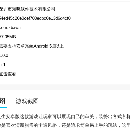
深圳市知晓软件技术有限公司
54ed45c20e9cef700edbc0e13d6d4cf0
com.zbxw.ii
57.05MB
需要支持安卓系统Android 5.0以上
1.0.0
:
1
点击查看
绍
游戏截图
人生安卓版这款游戏让玩家可以展现自己的审美，装扮出各式各
你是喜欢清新脱俗的卡通风格，还是追求简单易上手的玩法，这