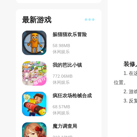
最新游戏
躲猫猫欢乐冒险
58.98MB
休闲娱乐
装修
我的芭比小镇
1.
772.06MB
休闲娱乐
位置。
2.
疯狂农场枪械合成
3.
大师
68.57MB
休闲娱乐
魔力调查局