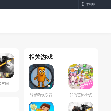
手机版
相关游戏
武三国
躲猫猫欢乐冒
我的芭比小镇
险