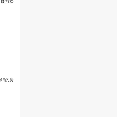
可能放松
。
独特的房