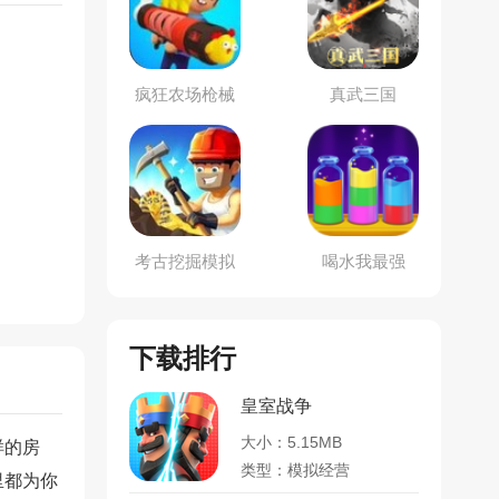
疯狂农场枪械
真武三国
合成大师
考古挖掘模拟
喝水我最强
下载排行
皇室战争
大小：5.15MB
样的房
类型：模拟经营
里都为你