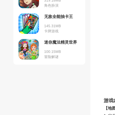
319.18MB
角色扮演
无敌全能抽卡王
145.31MB
卡牌游戏
迷你魔法精灵世界
100.15MB
冒险解谜
游戏
【地