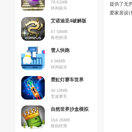
78.61MB
提供了无
休闲娱乐
爱家居设
艾诺迪亚4破解版
47.58MB
角色扮演
雪人快跑
5.96MB
休闲娱乐
霓虹灯赛车世界
30.10MB
竞速赛车
自然世界沙盒模拟
器
164.26MB
模拟经营