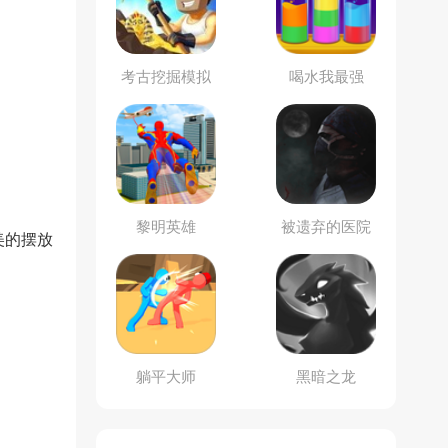
考古挖掘模拟
喝水我最强
黎明英雄
被遗弃的医院
美的摆放
。
躺平大师
黑暗之龙