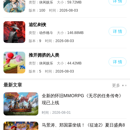
详 情
类型：
休闲娱乐
大小：
59.72MB
版本：
100
时间：
2026-08-03
追忆剑侠
详 情
类型：
动作格斗
大小：
146.88MB
版本：
9
时间：
2026-08-03
推开拥挤的人类
详 情
类型：
休闲娱乐
大小：
44.42MB
版本：
5
时间：
2026-08-03
最新文章
更多
全新的怀旧MMORPG《无尽的任务传奇》
现已上线
时间：
2026-08-01
马景涛、郑国霖坐镇！《征途2》夏日盛典8