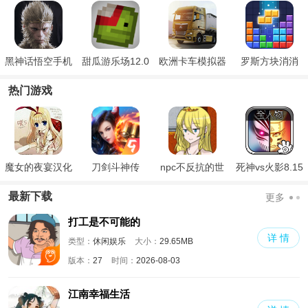
黑神话悟空手机
甜瓜游乐场12.0
欧洲卡车模拟器
罗斯方块消消
版
4
热门游戏
魔女的夜宴汉化
刀剑斗神传
npc不反抗的世
死神vs火影8.15
版
界
满人物版
最新下载
更多
打工是不可能的
详 情
类型：
休闲娱乐
大小：
29.65MB
版本：
27
时间：
2026-08-03
江南幸福生活