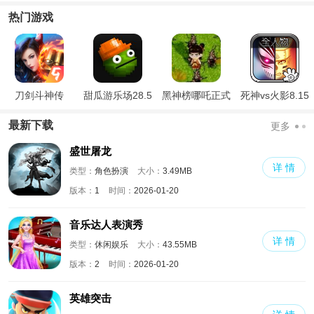
方正版
热门游戏
刀剑斗神传
甜瓜游乐场28.5
黑神榜哪吒正式
死神vs火影8.15
国际版
版
满人物版
最新下载
更多
盛世屠龙
详 情
类型：
角色扮演
大小：
3.49MB
版本：
1
时间：
2026-01-20
音乐达人表演秀
详 情
类型：
休闲娱乐
大小：
43.55MB
版本：
2
时间：
2026-01-20
英雄突击