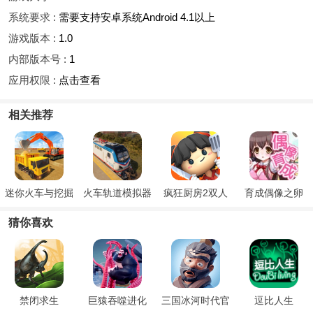
系统要求 :
需要支持安卓系统Android 4.1以上
游戏版本 :
1.0
内部版本号 :
1
应用权限 :
点击查看
相关推荐
迷你火车与挖掘
火车轨道模拟器
疯狂厨房2双人
育成偶像之卵
机
模式
猜你喜欢
禁闭求生
巨猿吞噬进化
三国冰河时代官
逗比人生