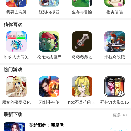
我要去洗脚
江湖模拟器
生存与冒险
指尖喵喵
猜你喜欢
蜘蛛人大闯关
花花大战僵尸
爬爬爬爬塔
米拉奇战记
热门游戏
魔女的夜宴汉化
刀剑斗神传
npc不反抗的世
死神vs火影8.15
版
界
满人物版
最新下载
更多
英雄盟约：明星秀