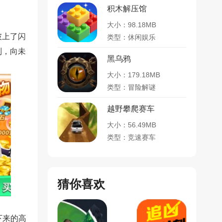
积木解压馆
大小：98.18MB
披上了闪
类型：休闲娱乐
列，向未
黑乌鸦
大小：179.18MB
类型：冒险解谜
越野攀爬赛车
大小：56.49MB
类型：竞速赛车
猜你喜欢
下来的高