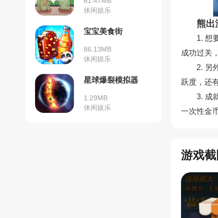
61.47MB
休闲娱乐
熊出
宝宝美食街
1.
86.13MB
成功过关
休闲娱乐
2.
星球爆裂模拟器
跃度，还
3.
1.29MB
休闲娱乐
一次性金
游戏截