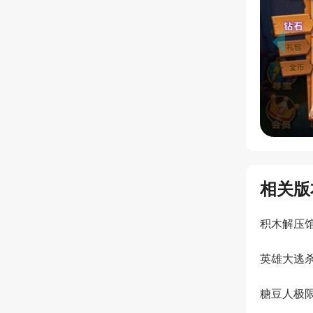
相关版
积木解压
英雄大逃
糖豆人极