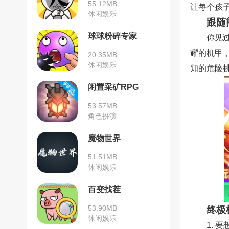
55.12MB
让每个孩
休闲娱乐
跟随
球球粉碎专家
你见
耀的机甲
20.35MB
休闲娱乐
知的危险
闲置采矿RPG
53.57MB
角色扮演
魔物世界
51.51MB
休闲娱乐
百变找茬
53.90MB
终极
休闲娱乐
1.