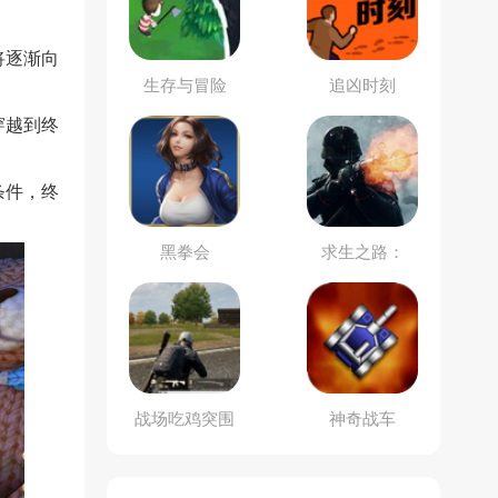
将逐渐向
生存与冒险
追凶时刻
穿越到终
条件，终
黑拳会
求生之路：
L4D
战场吃鸡突围
神奇战车
模拟