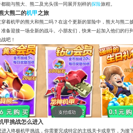
子都能与熊大、熊二及光头强一同展开别样的
探险
旅程。
熊大熊二的
机甲
之旅
过穿着机甲的熊大和熊二吗？在这个更新的冒险中，熊大与熊二
，准备迎接一场全新的战斗。小朋友们，快来一起加入他们的行
挑战吧！
机甲挑战怎么进入
 要想进入终极机甲挑战，你需要完成特定的主线关卡或章节，为接