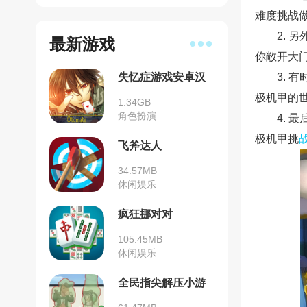
难度挑战
2.
最新游戏
你敞开大
失忆症游戏安卓汉
3.
化版
极机甲的
1.34GB
角色扮演
4.
极机甲挑
飞斧达人
34.57MB
休闲娱乐
疯狂挪对对
105.45MB
休闲娱乐
全民指尖解压小游
戏