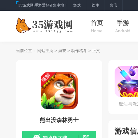
35游戏网,手游爱好者集中地！
游戏
软件
资讯
首页
手游
Home
Android
当前位置：
网站主页
>
游戏
>
动作格斗
> 正文
魔法与派
熊出没森林勇士
游戏信