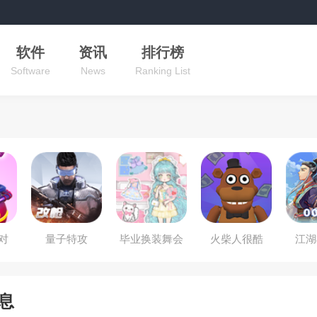
软件
资讯
排行榜
Software
News
Ranking List
对
量子特攻
毕业换装舞会
火柴人很酷
江湖
息