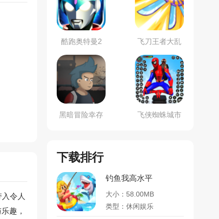
酷跑奥特曼2
飞刀王者大乱
斗
黑暗冒险幸存
飞侠蜘蛛城市
者
下载排行
钓鱼我高水平
大小：58.00MB
带入令人
类型：休闲娱乐
与乐趣，