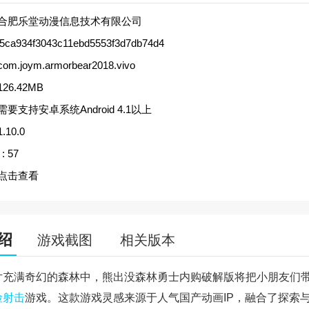
合肥乐堂动漫信息技术有限公司
f5ca934f3043c11ebd5553f3d7db74d4
com.joym.armorbear2018.vivo
126.42MB
需要支持安卓系统Android 4.1以上
1.10.0
:
57
点击查看
绍
游戏截图
相关版本
片充满奇幻的森林中，熊出没森林勇士内购破解版将把小朋友们
险
射击
游戏。这款游戏灵感来源于人气国产动画IP，融合了探索