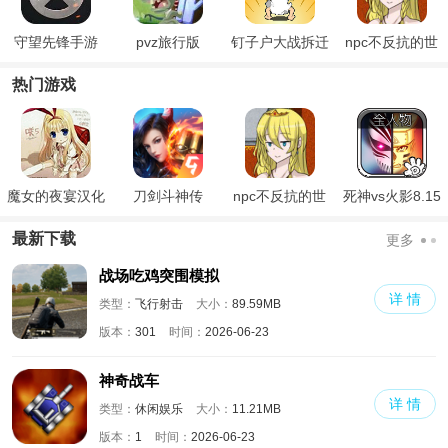
守望先锋手游
pvz旅行版
钉子户大战拆迁
npc不反抗的世
队正版
界
热门游戏
魔女的夜宴汉化
刀剑斗神传
npc不反抗的世
死神vs火影8.15
版
界
满人物版
最新下载
更多
战场吃鸡突围模拟
详 情
类型：
飞行射击
大小：
89.59MB
版本：
301
时间：
2026-06-23
神奇战车
详 情
类型：
休闲娱乐
大小：
11.21MB
版本：
1
时间：
2026-06-23