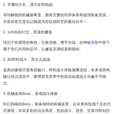
1. 专属AI少女，强力全程助战
等待解锁的机械姬希亚，拥有完整的培养体系和超强装备资源，
丰富的形态变化让她成为你征战时空的最佳伙伴！
2. 1vN自由社交，浪漫的邂逅
结识个性迥异的角色，互换信物，携手作战，在神秘
冒险
中留下
属于你们共同的足印，让邂逅充满惊喜和期待。
3. 3D即时战斗，异次元战场
逼真的建模尽显角色魅力，即时战斗体验激爽连招，未来场景构
建让你沉浸其中，赛博朋克世界中的高自由度战斗乐趣不可错
过。
4. 机械改装Boss，多维战斗体验
科幻风格的Boss，装备独特的机械装置，以未来科技感十足的方
式展现，丰富多彩的玩法系统，包括战斗、悬赏、交易与特别任