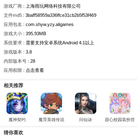
游戏厂商 :
上海雨玩网络科技有限公司
文件md5 :
3baff58959a336ffce31cb2b5f53f469
应用包名 :
com.shyw.yzy.aligames
游戏大小 :
395.93MB
系统要求 :
需要支持安卓系统Android 4.1以上
游戏版本 :
3.8
内部版本号 :
28
应用权限 :
点击查看
相关推荐
魔神契约
魔导英雄传说
问仙诀
甜心校园装扮世
界
猜你喜欢