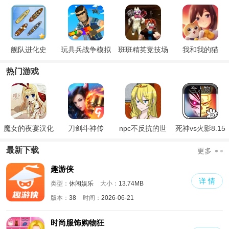
舰队进化史
玩具兵战争模拟
班班精英竞技场
我和我的猫
热门游戏
魔女的夜宴汉化
刀剑斗神传
npc不反抗的世
死神vs火影8.15
版
界
满人物版
最新下载
更多
趣游侠
详 情
类型：
休闲娱乐
大小：
13.74MB
版本：
38
时间：
2026-06-21
时尚服饰购物狂