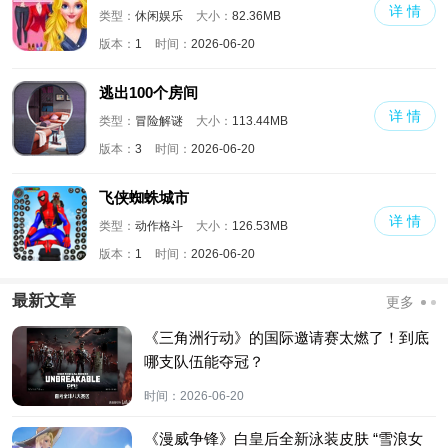
详 情
类型：
休闲娱乐
大小：
82.36MB
版本：
1
时间：
2026-06-20
逃出100个房间
详 情
类型：
冒险解谜
大小：
113.44MB
版本：
3
时间：
2026-06-20
飞侠蜘蛛城市
详 情
类型：
动作格斗
大小：
126.53MB
版本：
1
时间：
2026-06-20
最新文章
更多
《三角洲行动》的国际邀请赛太燃了！到底
哪支队伍能夺冠？
时间：
2026-06-20
《漫威争锋》白皇后全新泳装皮肤 “雪浪女