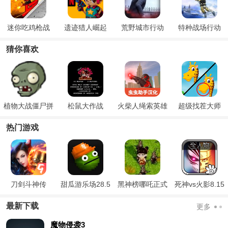
迷你吃鸡枪战
遗迹猎人崛起
荒野城市行动
特种战场行动
猜你喜欢
植物大战僵尸拼
松鼠大作战
火柴人绳索英雄
超级找茬大师
接版最新版
汉化版
热门游戏
刀剑斗神传
甜瓜游乐场28.5
黑神榜哪吒正式
死神vs火影8.15
国际版
版
满人物版
最新下载
更多
魔物侵袭3