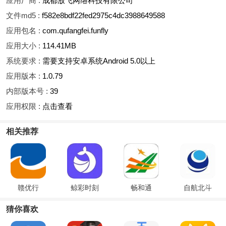
应用厂商 :
成都放飞网络科技有限公司
文件md5 :
f582e8bdf22fed2975c4dc3988649588
应用包名 :
com.qufangfei.funfly
应用大小 :
114.41MB
系统要求 :
需要支持安卓系统Android 5.0以上
应用版本 :
1.0.79
内部版本号 :
39
应用权限 :
点击查看
相关推荐
赣优行
鲸彩时刻
畅和通
自航北斗
猜你喜欢