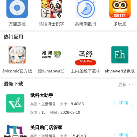
万能遥控
熊猫博士识字
高考倒数日
多玩点
热门应用
JMcomic官方版
漫蛙manwa防
主内圣经下载中
ehviewer绿色版
走失
文版和合本
最新版本2024
最新下载
更多
武科大助手
详 情
类型：
生活服务
大小：
9.40MB
版本：
15
时间：
2026-03-10
美日购门店管家
详 情
类型：
生活服务
大小：
15.49MB