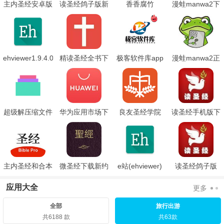
主内圣经安卓版
读圣经鸽子版新
香香腐竹
漫蛙manwa2下
旧约合本
boylove
载
ehviewer1.9.4.0
精读圣经全书下
极客软件库app
漫蛙manwa2正
绿色版
载手机版
版下载.apk
超级解压缩文件
华为应用市场下
良友圣经学院
读圣经手机版下
载安装老版本
载鸽子版
主内圣经和合本
微圣经下载新约
e站(ehviewer)
读圣经鸽子版
下载
旧约全书
绿色版本下载
应用大全
更多
全部
旅行出游
共6188 款
共63款