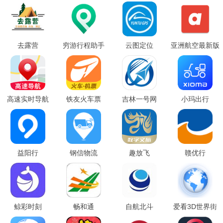
去露营
穷游行程助手
云图定位
亚洲航空最新版
高速实时导航
铁友火车票
吉林一号网
小玛出行
益阳行
钢信物流
趣放飞
赣优行
鲸彩时刻
畅和通
自航北斗
爱看3D世界街
景地图