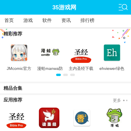
35游戏网
首页
游戏
软件
资讯
排行榜
精彩推荐
旧
JMcomic官方
漫蛙manwa防
主内圣经下载
ehviewer绿色
版
走失
中文版和合本
版最新版本
2024
精品合集
应用推荐
更多