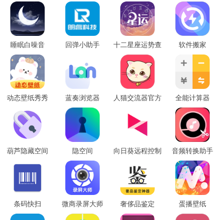
睡眠白噪音
回弹小助手
十二星座运势查
软件搬家
询
动态壁纸秀秀
蓝奏浏览器
人猫交流器官方
全能计算器
版
葫芦隐藏空间
隐空间
向日葵远程控制
音频转换助手
条码快扫
微商录屏大师
奢侈品鉴定
蛋播壁纸