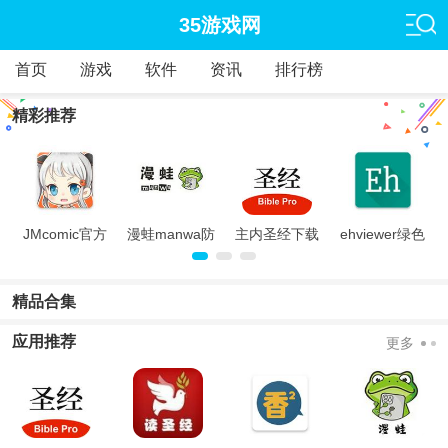
35游戏网
首页
游戏
软件
资讯
排行榜
精彩推荐
旧
JMcomic官方
漫蛙manwa防
主内圣经下载
ehviewer绿色
版
走失
中文版和合本
版最新版本
2024
精品合集
应用推荐
更多