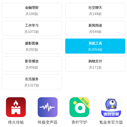
金融理财
社交聊天
共100款
共149款
工作学习
新闻阅读
共1073款
共549款
摄影图像
系统工具
共292款
共2054款
影音播放
购物支付
共456款
共171款
生活服务
共1327款
烽火传输
终极变声器
青柠守护
氪金兽官方版