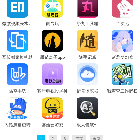
微微视频去水印
靓号玩
小丸工具箱
半次元
互传搬家换机助
黑猫盒子app
随手记账
诸君梦幻盒
手
隔空手势
客厅电视投屏神
猎云浏览器
我查查二维码扫
器
描价格
闪指屏幕旋转
蘑菇云游戏
放大镜软件
1
2
3
下页
末页