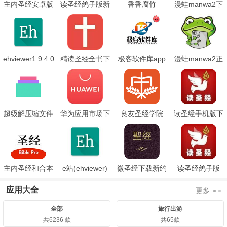
主内圣经安卓版
读圣经鸽子版新
香香腐竹
漫蛙manwa2下
旧约合本
boylove
载
ehviewer1.9.4.0
精读圣经全书下
极客软件库app
漫蛙manwa2正
绿色版
载手机版
版下载.apk
超级解压缩文件
华为应用市场下
良友圣经学院
读圣经手机版下
载安装老版本
载鸽子版
主内圣经和合本
e站(ehviewer)
微圣经下载新约
读圣经鸽子版
下载
绿色版本下载
旧约全书
应用大全
更多
全部
旅行出游
共6236 款
共65款