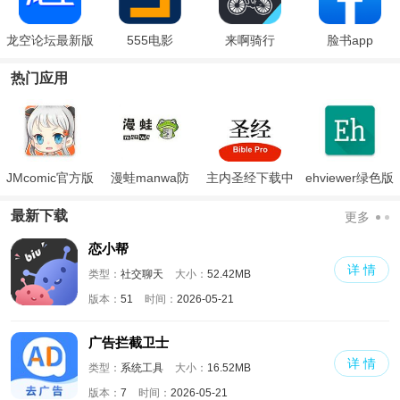
龙空论坛最新版
555电影
来啊骑行
脸书app
热门应用
JMcomic官方版
漫蛙manwa防
主内圣经下载中
ehviewer绿色版
走失
文版和合本
最新版本2024
最新下载
更多
恋小帮
详 情
类型：
社交聊天
大小：
52.42MB
版本：
51
时间：
2026-05-21
广告拦截卫士
详 情
类型：
系统工具
大小：
16.52MB
版本：
7
时间：
2026-05-21