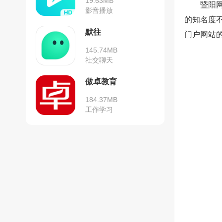
19.63MB
暨阳
影音播放
的知名度
默往
门户网站
145.74MB
社交聊天
傲卓教育
184.37MB
工作学习