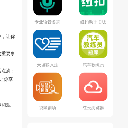
专业语音备忘
纽扣助手旧版
录
本
中，让你
的重要事
天坦输入法
汽车教练员
活点滴；
时让你享
趣和观
袋鼠剧场
红云浏览器