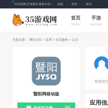
35游戏网,手游爱好者集中地！
游戏
软件
资讯
首页
手游
Home
Android
当前位置：
网站主页
>
应用
>
生活服务
> 正文
智能简
暨阳网移动版
应用信