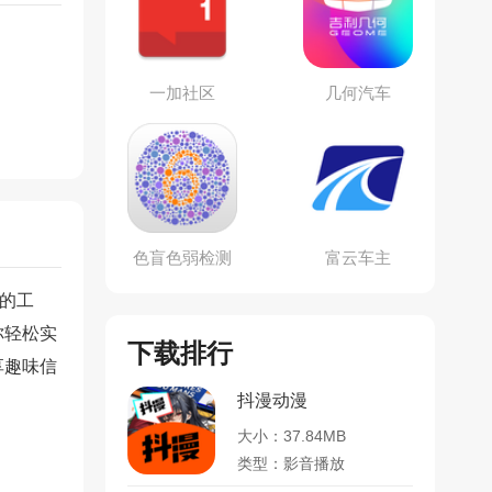
一加社区
几何汽车
色盲色弱检测
富云车主
助手
缺的工
你轻松实
下载排行
享趣味信
抖漫动漫
大小：37.84MB
类型：影音播放