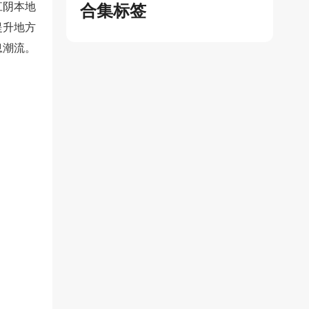
江阴本地
合集标签
提升地方
息潮流。