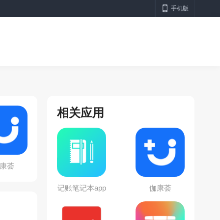
手机版
相关应用
康荟
记账笔记本app
伽康荟