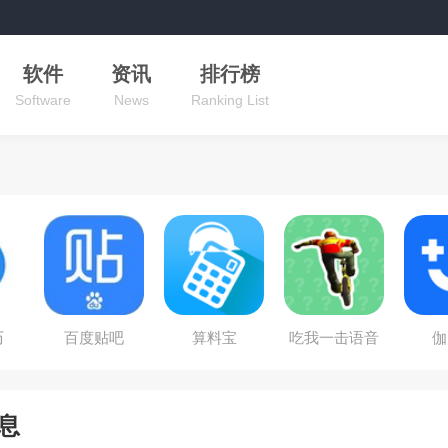
软件
资讯
排行榜
Software
News
Ranking List
历
百度贴吧
算料宝
吃我一击语音
伽
盒
息