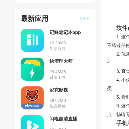
最新应用
软件
记账笔记本app
1.
12.20MB
不错过任
生活服务
2.
快清理大师
件；
3.
29.46MB
系统工具
4. 
受；
尼克影视
5.
39.07MB
6.
影音播放
点，畅聊
闪电超清直播
手机