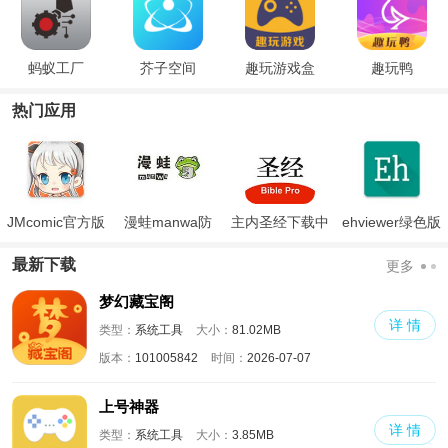
蚂蚁工厂
芥子空间
趣玩游戏盒
趣玩鸭
热门应用
JMcomic官方版
漫蛙manwa防
主内圣经下载中
ehviewer绿色版
走失
文版和合本
最新版本2024
最新下载
更多
梦幻藏宝阁
详 情
类型：
系统工具
大小：
81.02MB
版本：
101005842
时间：
2026-07-07
上号神器
详 情
类型：
系统工具
大小：
3.85MB